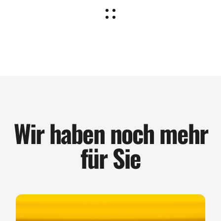
Wir haben noch mehr
für Sie