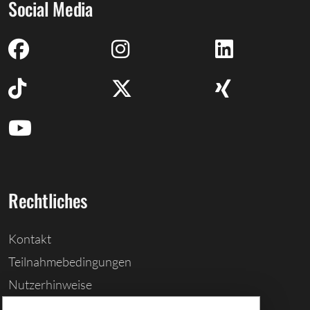
Social Media
Rechtliches
Kontakt
Teilnahmebedingungen
Nutzerhinweise
Barrierefreiheitserklärung