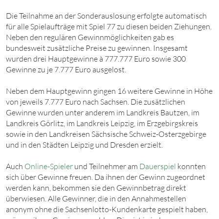
Die Teilnahme an der Sonderauslosung erfolgte automatisch
für alle Spielaufträge mit Spiel 77 zu diesen beiden Ziehungen.
Neben den regulären Gewinnmöglichkeiten gab es
bundesweit zusätzliche Preise zu gewinnen. Insgesamt
wurden drei Hauptgewinne à 777.777 Euro sowie 300
Gewinne zu je 7.777 Euro ausgelost.
Neben dem Hauptgewinn gingen 16 weitere Gewinne in Höhe
von jeweils 7.777 Euro nach Sachsen. Die zusätzlichen
Gewinne wurden unter anderem im Landkreis Bautzen, im
Landkreis Görlitz, im Landkreis Leipzig, im Erzgebirgskreis
sowie in den Landkreisen Sächsische Schweiz-Osterzgebirge
und in den Städten Leipzig und Dresden erzielt.
Auch
Online-Spieler
und Teilnehmer am
Dauerspiel
konnten
sich über Gewinne freuen. Da ihnen der Gewinn zugeordnet
werden kann, bekommen sie den Gewinnbetrag direkt
überwiesen. Alle Gewinner, die in den Annahmestellen
anonym ohne die Sachsenlotto-Kundenkarte gespielt haben,