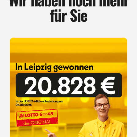
für Sie