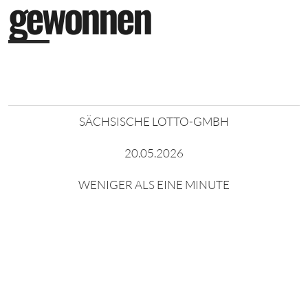
g
e
w
o
n
n
e
n
SÄCHSISCHE LOTTO-GMBH
20.05.2026
WENIGER ALS EINE MINUTE