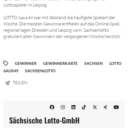
Lottospieler in Leipzig.
LOTTO 6aus49 war mit Abstand die häufigste Spielart der
Woche. Die meisten Gewinne entfielen auf das Online-Spiel,
regional lagen Dresden und Leipzig vorn. Sachsenlotto
gratuliert allen Gewinnern der vergangenen Woche herzlich.
GEWINNER
GEWINNERKARTE
SACHSEN
LOTTO
6AUS49
SACHSENLOTTO
TEILEN
Sächsische Lotto-GmbH