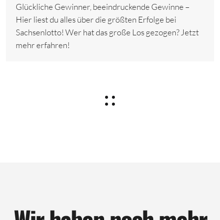
Glückliche Gewinner, beeindruckende Gewinne –
Hier liest du alles über die größten Erfolge bei
Sachsenlotto! Wer hat das große Los gezogen? Jetzt
mehr erfahren!
Wir haben noch mehr