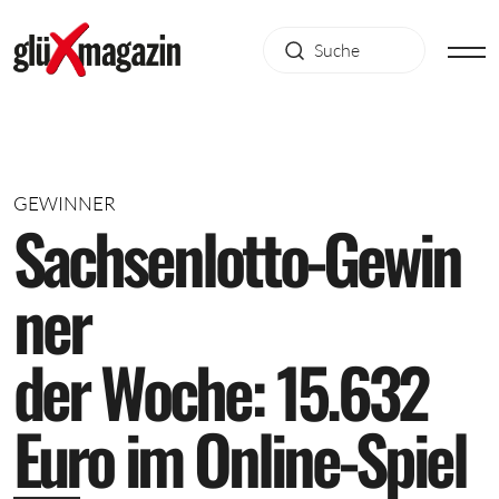
GEWINNER
S
a
c
h
s
e
n
l
o
t
t
o
-
G
e
w
i
n
n
e
r
d
e
r
W
o
c
h
e
:
1
5
.
6
3
2
E
u
r
o
i
m
O
n
l
i
n
e
-
S
p
i
e
l