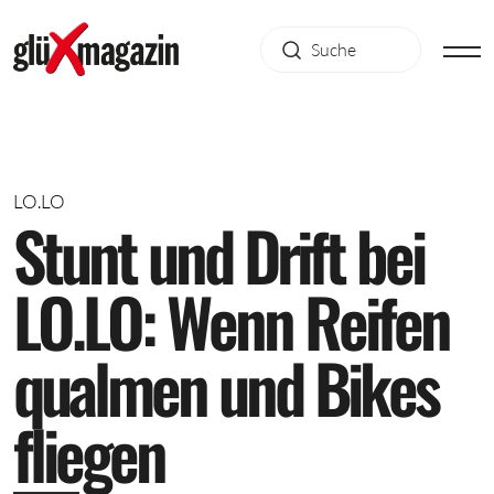
LO.LO
S
t
u
n
t
u
n
d
D
r
i
f
t
b
e
i
L
O
.
L
O
:
W
e
n
n
R
e
i
f
e
n
q
u
a
l
m
e
n
u
n
d
B
i
k
e
s
f
l
i
e
g
e
n