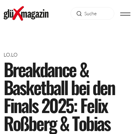
LO.LO
B
r
e
a
k
d
a
n
c
e
&
B
a
s
k
e
t
b
a
l
l
b
e
i
d
e
n
F
i
n
a
l
s
2
0
2
5
:
F
e
l
i
x
R
o
ß
b
e
r
g
&
T
o
b
i
a
s