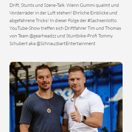
Drift, Stunts und Szene-Talk. Wenn Gummi qualmt und
Vorderräder in der Luft stehen! Ehrliche Einblicke und
abgefahrene Tricks! In dieser Folge der #Sachsenlotto
YouTube-Show treffen sich Driftfahrer Tim und Thomas
von Team ‪@gearheadzz‬ und Stuntbike-Profi Tommy
Schubert aka ‪@SchnauzbartEntertainment‬