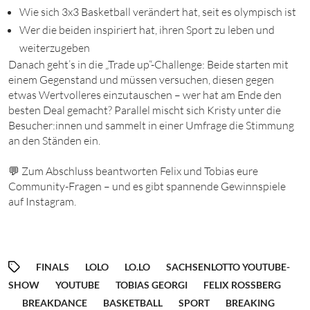
Wie sich 3x3 Basketball verändert hat, seit es olympisch ist
Wer die beiden inspiriert hat, ihren Sport zu leben und
weiterzugeben
Danach geht’s in die „Trade up“-Challenge: Beide starten mit
einem Gegenstand und müssen versuchen, diesen gegen
etwas Wertvolleres einzutauschen – wer hat am Ende den
besten Deal gemacht? Parallel mischt sich Kristy unter die
Besucher:innen und sammelt in einer Umfrage die Stimmung
an den Ständen ein.
💬 Zum Abschluss beantworten Felix und Tobias eure
Community-Fragen – und es gibt spannende Gewinnspiele
auf Instagram.
FINALS
LOLO
LO.LO
SACHSENLOTTO YOUTUBE-
SHOW
YOUTUBE
TOBIAS GEORGI
FELIX ROSSBERG
BREAKDANCE
BASKETBALL
SPORT
BREAKING