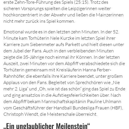
erste Zehn-Tore-Führung des Spiels (25:15). Trotz des
sicheren Vorsprungs spielten die Leipzigerinnen weiter
hochkonzentriert in der Abwehr und ließen die Mainzerinnen
nicht mehr zurück ins Spiel kommen.
Emotional wurde es in den letzten zehn Minuten. In der 52.
Minute kam Torhüterin Nele Kurzke im letzten Spiel ihrer
Karriere zum Siebenmeter aufs Parkett und hielt diesen unter
dem Jubel der Fans. Auch in den verbleibenden Minuten
zeigte die 35-Jährige noch einmal ihr Können. In der letzten
Auszeit, zwei Minuten vor dem Abpfiff verabschiedete sich die
Torhüterin gemeinsam mit Kreisläuferin Hanna Ferber-
Rahnhöfer, die ebenfalls ihre Karriere beendet, unter großem
Applaus von den Fans. Begleitet von Sprechchören wie „Nie
mehr 2. Liga“ und „Oh, wie ist das schön“ ging das Spiel zu Ende
und ging ansatzlos in die Aufstiegsfeierlichkeiten über. Nach
dem Abpfiff bekam Mannschaftskapitänin Pauline Uhlmann
vom Geschäftsführer der Handball Bundesliga Frauen (HBF),
Christoph Wendt, die Meisterschale überreicht.
„Ein unglaublicher Meilenstein“