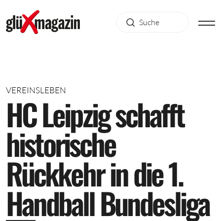
VEREINSLEBEN
H
C
L
e
i
p
z
i
g
s
c
h
a
f
f
t
h
i
s
t
o
r
i
s
c
h
e
R
ü
c
k
k
e
h
r
i
n
d
i
e
1
.
H
a
n
d
b
a
l
l
B
u
n
d
e
s
l
i
g
a