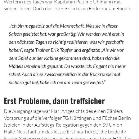
Werferin des Tages war Kapitänin Pauline Uhlmann mit
sieben Toren. Doch das interessierte am Ende nur am Rande.
„Ich bin megastolz auf die Mannschaft. Was sie in dieser
Saison geleistet hat, war großartig. Wir werden wohl erst in
den nächsten Tagen so richtig realisieren, was wir geschafft
haben“, sagte Trainer Erik Töpfer und ergänzte: „Als wir vor
dem Spiel aus der Kabine gekommen sind, haben sich die
Mädels unheimlich gepusht. Da wusste ich: Es geht nix mehr
schief. Auch als es zwischenzeitlich in der Rückrunde mal
nicht so gut lief, habe ich nie am Team gezweifelt.“
Erst Probleme, dann treffsicher
Die Ausgangslage war klar: Angesichts des einen Zählers
Vorsprung auf die Verfolger TG Nürtingen und Füchse Berlin
(spielen in der Aufstiegs-Relegation gegen den SV Union
Halle-Neustadt um das letzte Erstliga-Ticket), die beide ihr
letztes Saisonspiel souverän gewannen, musste der HCL das