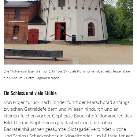
Die Mühle von Højer war von 1857 bis 1972 als Kornmühle in Betrieb. Heute ist sie
ein Museum. / Foto: Dagmar Krappe
Ein Schloss und viele Stühle
Von Højer zurück nach Tønder führt der Marschpfad anfangs
zwischen Getreidefeldern und Wiesen hindurch und an
kleinen Teichen vorbei. Gepflegte Bauernhöfe dominieren das
Bild. Die mit Kopfsteinen gepflasterte und mit roten
Backsteinhäuschen gesäumte „Slotsgade“ verbindet Kirche
und Schloss Schackenborg in Møgeltønder. „Im Mittelalter gab