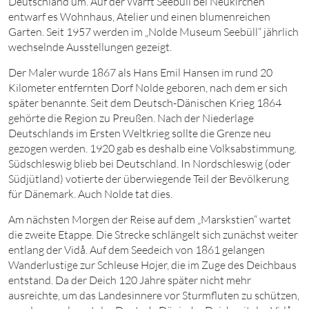
Deutschland um. Auf der Warft Seebüll bei Neukirchen
entwarf es Wohnhaus, Atelier und einen blumenreichen
Garten. Seit
1957
werden im „Nolde Museum Seebüll“ jährlich
wechselnde Ausstellungen gezeigt.
Der Maler wurde
1867
als Hans Emil Hansen im rund
2
0
Kilo
meter entfernten Dorf Nolde geboren, nach dem er sich
später benannte. Seit dem Deutsch-Dänischen Krieg
1864
gehörte die Region zu Preußen. Nach der Niederlage
Deutschlands im Ersten Weltkrieg sollte die Grenze neu
gezogen werden.
1920
gab es deshalb eine Volksabstimmung.
Südschleswig blieb bei Deutschland. In Nordschleswig (oder
Südjütland) votierte der überwiegende Teil der Bevölkerung
für Dänemark. Auch Nolde tat dies.
Am nächsten Morgen der Reise auf dem „Marskstien“ wartet
die zweite Etappe. Die Strecke schlängelt sich zunächst weiter
entlang der Vidå. Auf dem Seedeich von
1861
gelangen
Wanderlustige zur Schleuse Højer, die im Zuge des Deichbaus
entstand. Da der Deich
120
Jahre später nicht mehr
ausreichte, um das Landesinnere vor Sturmfluten zu schützen,