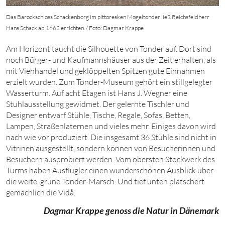
Das Barockschloss Schackenborg im pittoresken Møgeltønder ließ Reichsfeldherr
Hans Schack ab 1662 errichten. / Foto: Dagmar Krappe
Am Horizont taucht die Silhouette von Tønder auf. Dort sind
noch Bürger- und Kaufmannshäuser aus der Zeit erhalten, als
mit Viehhandel und geklöppelten Spitzen gute Einnahmen
erzielt wurden. Zum Tønder-Museum gehört ein stillgelegter
Wasserturm. Auf acht Etagen ist Hans J. Wegner eine
Stuhlausstellung gewidmet. Der gelernte Tischler und
Designer entwarf Stühle, Tische, Regale, Sofas, Betten,
Lampen, Straßenlaternen und vieles mehr. Einiges davon wird
nach wie vor produziert. Die insgesamt
36
Stühle sind nicht in
Vitrinen ausgestellt, sondern können von Besucherinnen und
Besuchern ausprobiert werden. Vom obersten Stockwerk des
Turms haben Ausflügler einen wunderschönen Ausblick über
die weite, grüne Tønder-Marsch. Und tief unten plätschert
gemächlich die Vidå.
Dagmar Krappe genoss die Natur in Dänemark