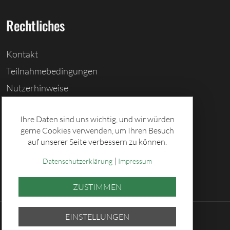
Rechtliches
Kontakt
Teilnahmebedingungen
Nutzerhinweise
Barrierefreiheitserklärung
Ihre Daten sind uns wichtig, und wir würden
Cookies löschen
gerne Cookies verwenden, um Ihren Besuch
Datenschutz
auf unserer Seite verbessern zu können.
Impressum
|
Datenschutzerklärung
Impressum
ZUSTIMMEN
EINSTELLUNGEN
© 2026 Sächsische Lotto-GmbH