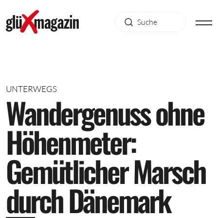
UNTERWEGS
W
a
n
d
e
r
g
e
n
u
s
s
o
h
n
e
H
ö
h
e
n
m
e
t
e
r
:
G
e
m
ü
t
l
i
c
h
e
r
M
a
r
s
c
h
d
u
r
c
h
D
ä
n
e
m
a
r
k