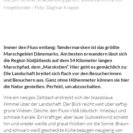
Møgeltønder. / Foto: Dagmar Krappe
Immer den Fluss entlang: Tøndermarsken ist das größte
Marschgebiet Dänemarks. Am besten erwandern lässt sich
die Region Südjütlands auf dem
5
4
Kilo
meter langen
Marschpfad, dem „Marskstien“. Hier geht es gemächlich zu:
Die Landschaft breitet sich flach vor den Besucherinnen
und Besuchern aus. Ganz ohne Höhenmeter können sie hier
die Natur genießen. Perfekt, um abzuschalten.
W
ie ein riesiges Zeltdach erstreckt sich der blassblaue
Himmel über der Landschaft. Der Blick reicht weit über saftig-
grüne Wiesen, Deiche, den Fluss Vidå (deutsch: Wiedau) und
schmale Kanäle. Ein kräftiger, aber lauer Südwestwind schiebt
hin und wieder weiße und graue Wolken vor die Sonne. Braun-
und schwarz-weiß gescheckte Kühe beäugen neugierig von