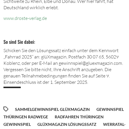
Sichtweite zu Rhein, Elbe und Donau. Wer hier fährt, hat
Deutschland wirklich erlebt.
www.droste-v
erlag.d
e
So sind Sie dabei:
Schicken Sie den Lösungssatz einfach unter dem Kennwort
„Fahrrad 2025“ an:
glüXmagazin
, Postfach
30 07
65
,
56029
Koblenz, oder per E-Mail an
gewinnspiel@gluexmagazin.com
.
Vergessen Sie bitte nicht, Ihre Anschrift anzugeben. Die
genauen Teilnahmebedingungen finden Sie auf Seite 9.
Einsendeschluss ist der
1. Sep
tember 2025.
SAMMELGEWINNSPIEL GLÜXMAGAZIN
GEWINNSPIEL
THÜRINGEN RADWEGE
RADFAHREN THÜRINGEN
GEWINNSPIEL
GLÜXMAGAZIN LÖSUNGSSATZ
WERRATAL-