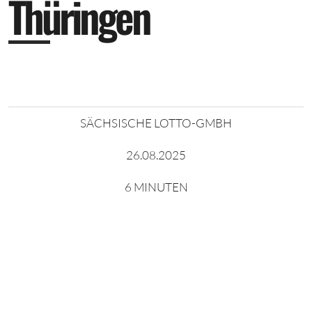
T
h
ü
r
i
n
g
e
n
SÄCHSISCHE LOTTO-GMBH
26.08.2025
6 MINUTEN