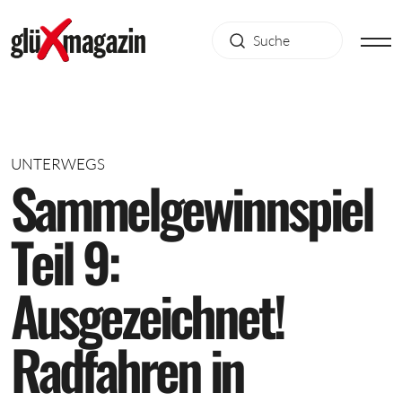
UNTERWEGS
S
a
m
m
e
l
g
e
w
i
n
n
s
p
i
e
l
T
e
i
l
9
:
A
u
s
g
e
z
e
i
c
h
n
e
t
!
R
a
d
f
a
h
r
e
n
i
n