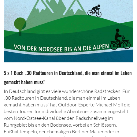
5 x 1 Buch „30 Radtouren in Deutschland, die man einmal im Leben
gemacht haben muss“
In Deutschland gibt es viele wunderschöne Radstrecken. Für
„
30
Radtouren in Deutschland, die man einmal im Leben
gemacht haben muss“ hat Outdoor-Experte Michael Moll die
besten Touren für individuelle Abenteuer zusammengestellt:
vom Nord-Ostsee-Kanal über den Radschnellweg im
Ruhrgebiet bis an den Bodensee, vorbei an Schlössern,
Fußballtempeln, der ehemaligen Berliner Mauer oder in