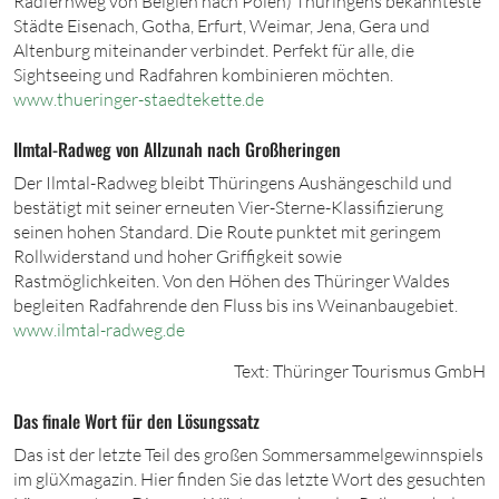
Radfernweg von Belgien nach Polen) Thüringens bekannteste
Städte Eisenach, Gotha, Erfurt, Weimar, Jena, Gera und
Altenburg miteinander verbindet. Perfekt für alle, die
Sightseeing und Radfahren kombinieren möchten.
www.thueringer-s
taedtekette.d
e
Ilmtal-Radweg von Allzunah nach Großheringen
Der Ilmtal-Radweg bleibt Thüringens Aushängeschild und
bestätigt mit seiner erneuten Vier-Sterne-Klassifizierung
seinen hohen Standard. Die Route punktet mit geringem
Rollwiderstand und hoher Griffigkeit sowie
Rastmöglichkeiten. Von den Höhen des Thüringer Waldes
begleiten Radfahrende den Fluss bis ins Weinanbaugebiet.
www.ilmtal-r
adweg.d
e
Text: Thüringer Tourismus GmbH
Das finale Wort für den Lösungssatz
Das ist der letzte Teil des großen Sommersammelgewinnspiels
im
glüXmagazin
. Hier finden Sie das letzte Wort des gesuchten