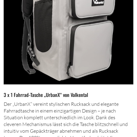
3 x 1 Fahrrad-Tasche „UrbanX“ von Valkental
Der „UrbanX“ vereint stylischen Rucksack und elegante
Fahrradtasche in einem einzigartigen Design – je nach
Situation komplett unterschiedlich im Look. Dank des
cleveren Mechanismus lässt sich die Tasche blitzschnell und
intuitiv vom Gepäckträger abnehmen und als Rucksack