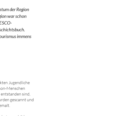
htum der Region
egion war schon
NESCO-
eschichtsbuch.
 Tourismus immens
ckten Jugendliche
agnon-Menschen
 entstanden sind,
urden gescannt und
emalt.