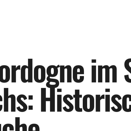
o
r
d
o
g
n
e
i
m
c
h
s
:
H
i
s
t
o
r
i
s