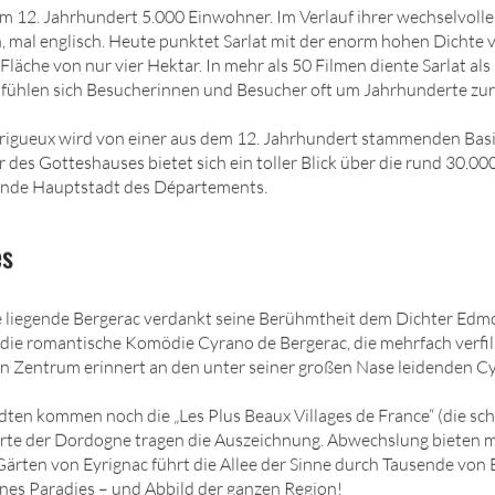
 im 12. Jahrhundert 5.000 Einwohner. Im Verlauf ihrer wechselvoll
h, mal englisch. Heute punktet Sarlat mit der enorm hohen Dichte 
läche von nur vier Hektar. In mehr als 50 Filmen diente Sarlat als 
fühlen sich Besucherinnen und Besucher oft um Jahrhunderte zur
rigueux wird von einer aus dem 12. Jahrhundert stammenden Basi
 des Gotteshauses bietet sich ein toller Blick über die rund 30.
nde Hauptstadt des Départements.
es
 liegende Bergerac verdankt seine Berühmtheit dem Dichter Edm
 die romantische Komödie Cyrano de Bergerac, die mehrfach verfi
en Zentrum erinnert an den unter seiner großen Nase leidenden C
dten kommen noch die „Les Plus Beaux Villages de France“ (die sc
Orte der Dordogne tragen die Auszeichnung. Abwechslung bieten 
Gärten von Eyrignac führt die Allee der Sinne durch Tausende vo