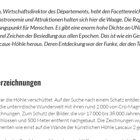
 Wirtschaftsdirektor des Départements, hebt den Facettenreic
Gastronomie und Attraktionen halten sich hier die Waage. Die R
ungspunkt für Menschen. Es gibt eine enorm hohe Dichte an U
nd Zeichen der Besiedlung aus allen Epochen. Das ist wie ein G
scaux-Höhle heraus. Deren Entdeckung war der Funke, der den
erzeichnungen
ar die Höhle verschüttet. Auf der Suche nach einem Schatz entde
 die unterirdische Wunderwelt mit ihren rund 2.000 von Cro-M
chnungen. Zum Schutz der Bilder, die vor 17.000 bis 38.000 Jahren
chlossen und 500 Meter entfernt nachgebaut. Die Zeichnungen w
menten wie einst auf die Wände der künstlichen Höhle Lascaux 2 g