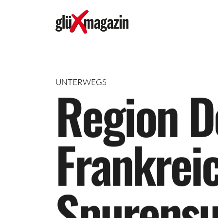
UNTERWEGS
R
e
g
i
o
n
D
F
r
a
n
k
r
e
i