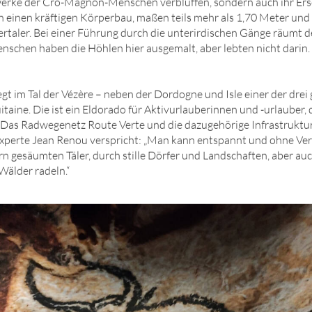
werke der Cro-Magnon-Menschen verblüffen, sondern auch ihr Ers
en einen kräftigen Körperbau, maßen teils mehr als 1,70 Meter un
ertaler. Bei einer Führung durch die unterirdischen Gänge räumt 
Menschen haben die Höhlen hier ausgemalt, aber lebten nicht darin.
gt im Tal der Vézère – neben der Dordogne und Isle einer der drei
taine. Die ist ein Eldorado für Aktivurlauberinnen und -urlauber,
. Das Radwegenetz Route Verte und die dazugehörige Infrastruktu
xperte Jean Renou verspricht: „Man kann entspannt und ohne Ver
n gesäumten Täler, durch stille Dörfer und Landschaften, aber auc
Wälder radeln.“