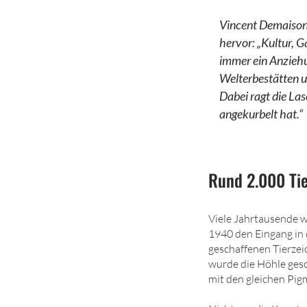
Vincent Demaison,
hervor: „Kultur, 
immer ein Anzieh
Welterbestätten u
Dabei ragt die La
angekurbelt hat.“
Rund 2.000 Ti
Viele Jahrtausende w
1940 den Eingang in
geschaffenen Tierzei
wurde die Höhle ges
mit den gleichen Pig