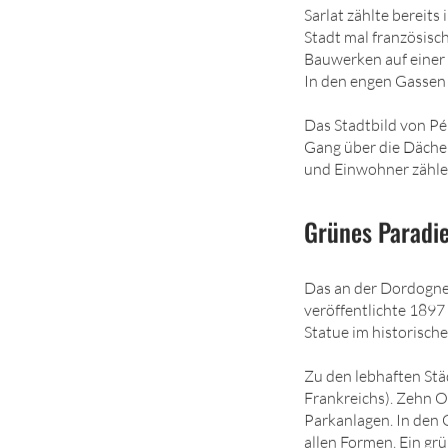
Sarlat zählte bereits
Stadt mal französisc
Bauwerken auf einer F
In den engen Gassen 
Das Stadtbild von Pé
Gang über die Dächer
und Einwohner zähle
Grünes Paradi
Das an der Dordogne
veröffentlichte 1897
Statue im historisch
Zu den lebhaften Stä
Frankreichs). Zehn 
Parkanlagen. In den 