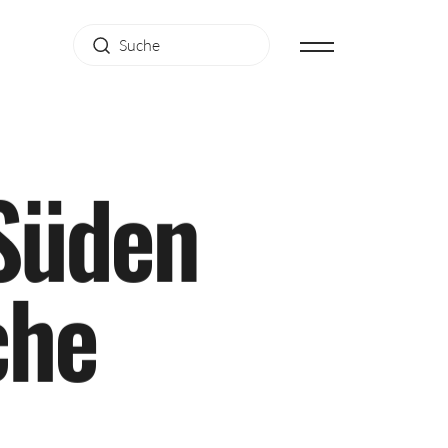
S
ü
d
e
n
c
h
e