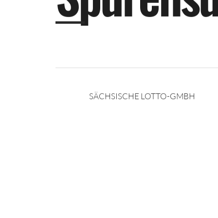
S
p
u
r
e
n
s
SÄCHSISCHE LOTTO-GMBH