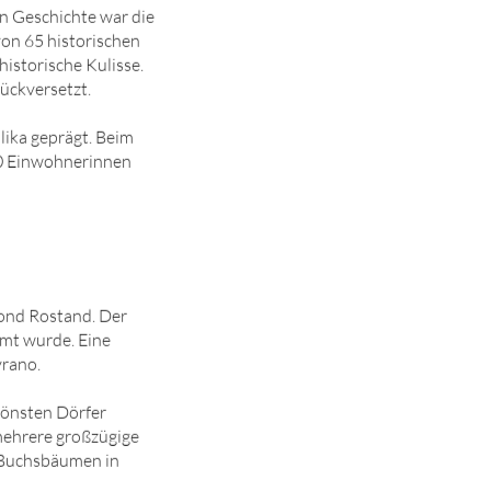
en Geschichte war die
von 65 historischen
historische Kulisse.
ückversetzt.
lika geprägt. Beim
000 Einwohnerinnen
ond Rostand. Der
lmt wurde. Eine
yrano.
hönsten Dörfer
mehrere großzügige
n Buchsbäumen in