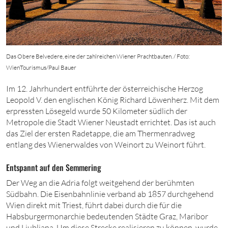
Das Obere Belvedere, eine der zahlreichen Wiener Prachtbauten. / Foto:
WienTourismus/Paul Bauer
Im 12. Jahrhundert entführte der österreichische Herzog
Leopold V. den englischen König Richard Löwenherz. Mit dem
erpressten Lösegeld
wurde
50
Kilometer südlich der
Metropole die Stadt Wiener Neustadt errichtet. Das ist auch
das Ziel der ersten Radetappe, die am Thermenradweg
entlang des Wienerwaldes von Weinort zu Weinort führt.
Entspannt auf den Semmering
Der Weg an die Adria folgt weitgehend der berühmten
Südbahn. Die Eisenbahnlinie verband
ab
1857
durchgehend
Wien direkt mit Triest, führt dabei durch die für die
Habsburgermonarchie bedeutenden Städte Graz, Maribor
und Ljubljana. Um diese Strecke realisieren zu können, wurde