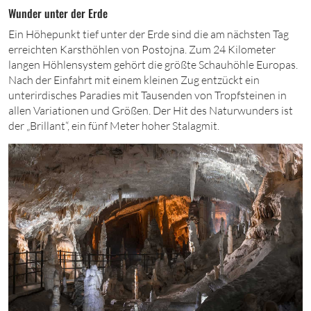
Wunder unter der Erde
Ein Höhepunkt tief unter der Erde sind die am nächsten Tag
erreichten Karsthöhlen von Postojna. Zum
24
Kilometer
langen Höhlensystem gehört die größte Schauhöhle Europas.
Nach der Einfahrt mit einem kleinen Zug entzückt ein
unterirdisches Paradies mit Tausenden von Tropfsteinen in
allen Variationen und Größen. Der Hit des Naturwunders ist
der „Brillant“, ein fünf Meter hoher Stalagmit.