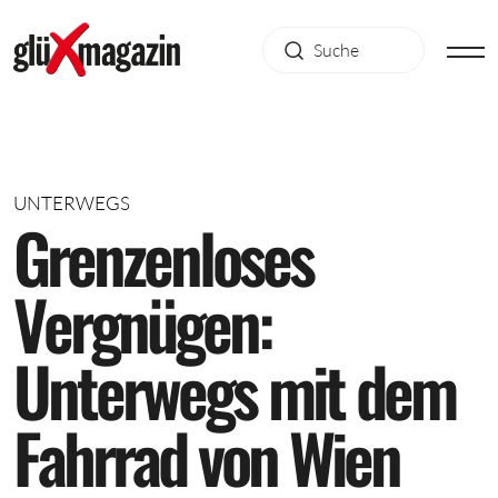
UNTERWEGS
G
r
e
n
z
e
n
l
o
s
e
s
V
e
r
g
n
ü
g
e
n
:
U
n
t
e
r
w
e
g
s
m
i
t
d
e
m
F
a
h
r
r
a
d
v
o
n
W
i
e
n