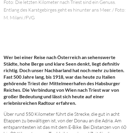
Foto: Die letzten Kilometer nach Triest sind ein Genuss.
Entlang des Karstgebirges geht es hinunter ans Meer. / Foto:
M. Milani /FVG
Wer bei einer Reise nach Österreich an sehenswerte
Städte, hohe Berge und klare Seen denkt, liegt definitiv
richtig. Doch unser Nachbarland hat noch mehr zu bieten.
Fast
500
Jahre lang, bis 1918, war das heute zu Italien
gehörende Triest der Mittelmeerhafen des Habsburger
Reiches. Die Verbindung von Wien nach Triest war von
großer Bedeutung und lässt sich heute auf einer
erlebnisreichen Radtour erfahren.
Über
r
und
550
Kilometer führt die Strecke, die gut in acht
Etappen zu bewältigen ist, von der Donau an die Adria. Am
entspanntesten ist das mit dem E-Bike. Bei Distanzen
von
60