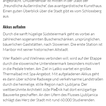
angebracht. Unübersehbar ist mitten in der Stadt der
„freundliche Außerirdische“, das avantgardistische Kunsthaus.
Einen guten Überblick über die Stadt gibt es vom Schlossberg
aus.
Akkus aufladen
Durch die sanft hügelige Südsteiermark geht es vorbei an
zahlreichen sogenannten Buschenschänken, ursprünglichen,
bäuerlichen Gaststätten, nach Slowenien. Die erste Station ist
Maribor mit seiner historischen Altstadt.
Wer Radeln und Wellness verbinden will, wird auf der Etappe
durch die slowenische Untersteiermark besonders motiviert
in die Pedale treten. Am Ziel in Laško wartet ein großes
Thermalbad mit Spa-Angebot. Mit aufgeladenen Akkus geht
es dann über schöne Radwege und verkehrsarme Landstraßen
durch die heimelige, stille Region nach Ljubljana. Der
weltberühmte Architekt Jože Plečnik hat dort einzigartige
Bauwerke geschaffen. An den Ufern des Flusses Ljubljanica
schlägt das Herz der Stadt mit
rund 60
.
000
Studierenden.