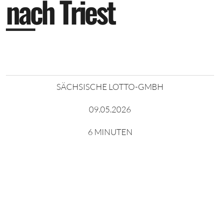
n
a
c
h
T
r
i
e
s
t
SÄCHSISCHE LOTTO-GMBH
09.05.2026
6 MINUTEN