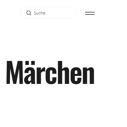
M
ä
r
c
h
e
n