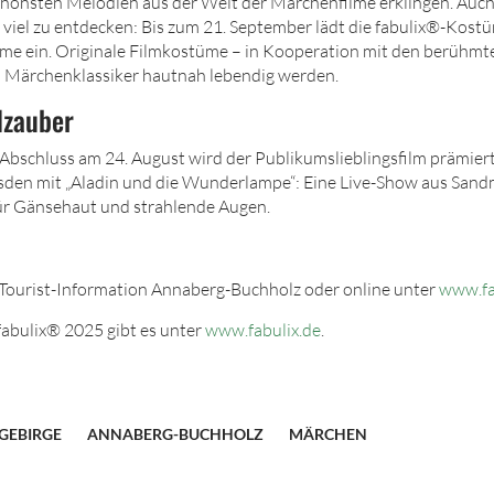
schönsten Melodien aus der Welt der Märchenfilme erklingen. Auch
 viel zu entdecken: Bis zum 21. September lädt die fabulix®-Kostü
me ein. Originale Filmkostüme – in Kooperation mit den berühmt
n Märchenklassiker hautnah lebendig werden.
dzauber
bschluss am 24. August wird der Publikumslieblingsfilm prämier
sden mit „Aladin und die Wunderlampe“: Eine Live-Show aus Sand
r Gänsehaut und strahlende Augen.
er Tourist-Information Annaberg-Buchholz oder online unter
www.fab
abulix® 2025 gibt es unter
www.fabulix.de
.
GEBIRGE
ANNABERG-BUCHHOLZ
MÄRCHEN