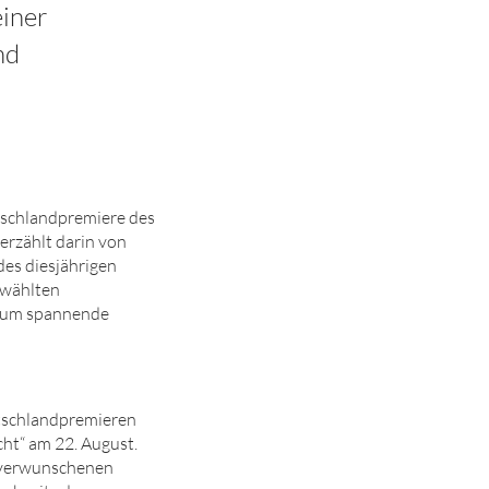
einer
nd
utschlandpremiere des
erzählt darin von
des diesjährigen
ewählten
t, um spannende
utschlandpremieren
ht“ am 22. August.
m verwunschenen