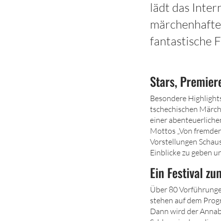
lädt das Inter
märchenhafte
fantastische F
Stars, Premie
Besondere Highlights
tschechischen Märche
einer abenteuerliche
Mottos „Von fremden
Vorstellungen Schaus
Einblicke zu geben 
Ein Festival z
Über 80 Vorführungen
stehen auf dem Progr
Dann wird der Annab