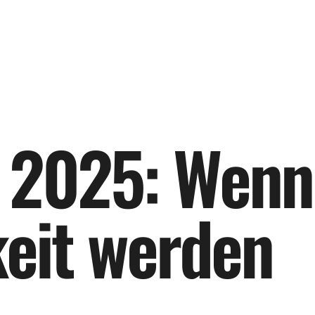
2
0
2
5
:
W
e
n
n
k
e
i
t
w
e
r
d
e
n