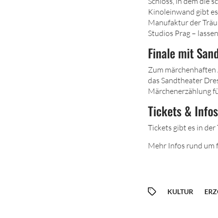
Schloss, in dem die 
Kinoleinwand gibt es
Manufaktur der Träu
Studios Prag – lasse
Finale mit San
Zum märchenhaften A
das Sandtheater Dre
Märchenerzählung fü
Tickets & Infos
Tickets gibt es in d
Mehr Infos rund um f
KULTUR
ERZ