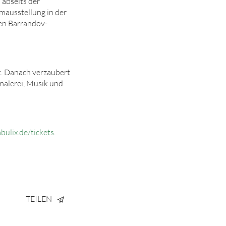
 abseits der
mausstellung in der
en Barrandov-
t. Danach verzaubert
malerei, Musik und
ulix.de/tickets.
TEILEN