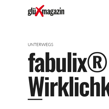
UNTERWEGS
f
a
b
u
l
i
x
®
W
i
r
k
l
i
c
h