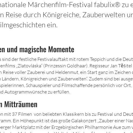
nationale Märchenfilm-Festival fabulix® zu 
n Reise durch Königreiche, Zauberwelten u
ilmgeschichten ein.
ren und magische Momente
 sind der festliche Festivalauftakt mit rotem Teppich und die De
nfilms „Zlatovláska“ (Prinzessin Goldhaar). Regisseur Jan Těšitel 
n Reise voller Zauberei und Heldenmut, ein Start ganz im Zeichen 
 Ländern, Königreichen und Zauberwelten“. Zudem sind bei ausg
pielerinnen, Schauspieler und Filmschaffende persönlich vor Or
und Autogrammwünsche zu erfüllen.
um Mitträumen
 mit 37 Filmen von beliebten Klassikern bis zu Festival und De
amm. Ein Höhepunkt ist das große Galakonzert „Zauber einer Nac
erger Marktplatz mit der Erzgebirgischen Philharmonie Aue zu