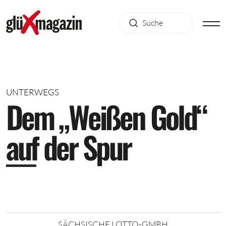
UNTERWEGS
D
e
m
„
W
e
i
ß
e
n
G
o
l
d
“
a
u
f
d
e
r
S
p
u
r
SÄCHSISCHE LOTTO-GMBH