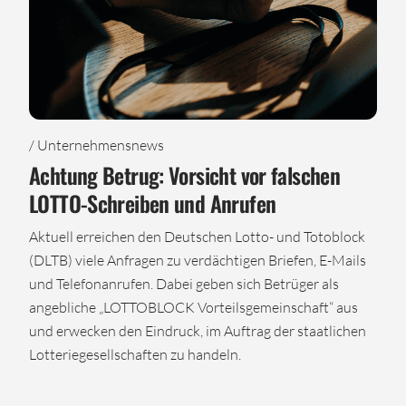
/ Unternehmensnews
Achtung Betrug: Vorsicht vor falschen
LOTTO-Schreiben und Anrufen
Aktuell erreichen den Deutschen Lotto- und Totoblock
(DLTB) viele Anfragen zu verdächtigen Briefen, E-Mails
und Telefonanrufen. Dabei geben sich Betrüger als
angebliche „LOTTOBLOCK Vorteilsgemeinschaft“ aus
und erwecken den Eindruck, im Auftrag der staatlichen
Lotteriegesellschaften zu handeln.