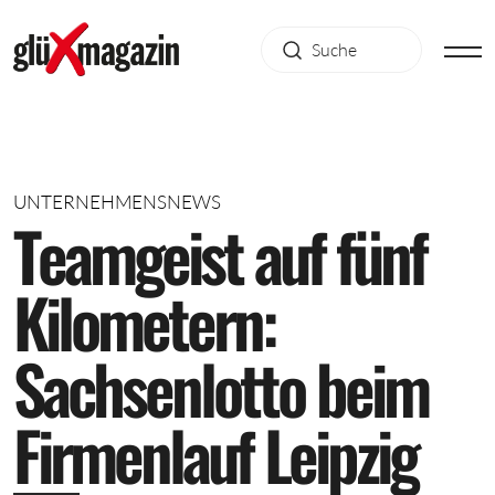
UNTERNEHMENSNEWS
T
e
a
m
g
e
i
s
t
a
u
f
f
ü
n
f
K
i
l
o
m
e
t
e
r
n
:
S
a
c
h
s
e
n
l
o
t
t
o
b
e
i
m
F
i
r
m
e
n
l
a
u
f
L
e
i
p
z
i
g