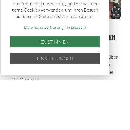
Ihre Daten sind uns wichtig, und wir würden
gerne Cookies verwenden, um Ihren Besuch
auf unserer Seite verbessern zu können.
|
Spiele & Gewinner / Gewinner
Datenschutzerklärung
Impressum
SACHSENLOTTO-Gewinner der Woche: Elf
ZUSTIMMEN
Glückstreffer in Sachsen
In der vergangenen Woche durften sich elf Spieler über
EINSTELLUNGEN
Gewinne zwischen 5.000 und 8.102,10 Euro freuen.
Dabei zeigte sich das Glück besonders spendabel bei
LOTTO 6aus49.
TEILEN