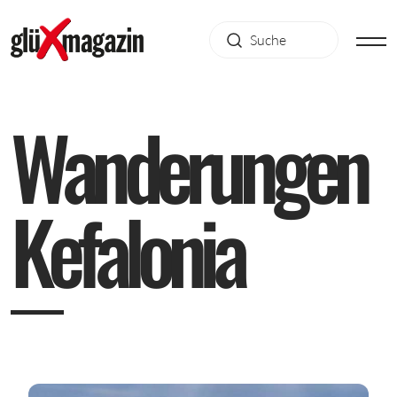
W
a
n
d
e
r
u
n
g
e
n
K
e
f
a
l
o
n
i
a