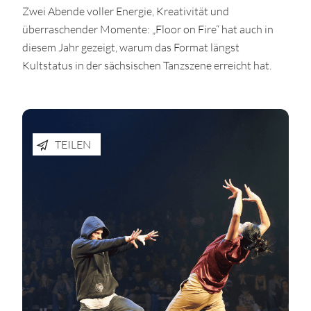
Zwei Abende voller Energie, Kreativität und
überraschender Momente: „Floor on Fire“ hat auch in
diesem Jahr gezeigt, warum das Format längst
Kultstatus in der sächsischen Tanzszene erreicht hat.
TEILEN