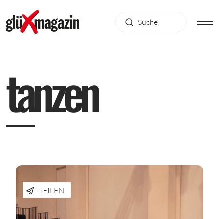
t
a
n
z
e
n
TEILEN