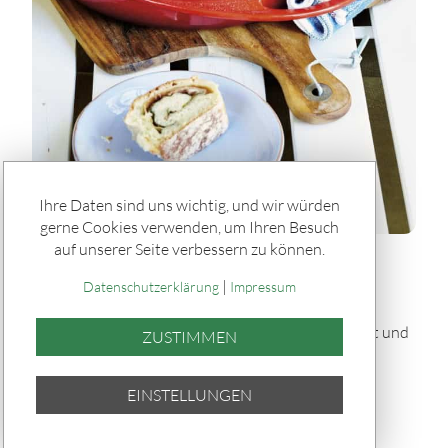
Ihre Daten sind uns wichtig, und wir würden
gerne Cookies verwenden, um Ihren Besuch
auf unserer Seite verbessern zu können.
Rätseln & Service / Rezepte
|
Gefülltes Brot "Tortano" vom Grill
Datenschutzerklärung
Impressum
Dieses gefüllte Brot „Tortano“ vom Grill ist herzhaft und
ZUSTIMMEN
saftig: Ein fluffiger Hefeteig umhüllt Pesto,
Parmaschinken, Oliven und Mozzarella – knusprig
EINSTELLUNGEN
gebacken und perfekt für Grillabende.