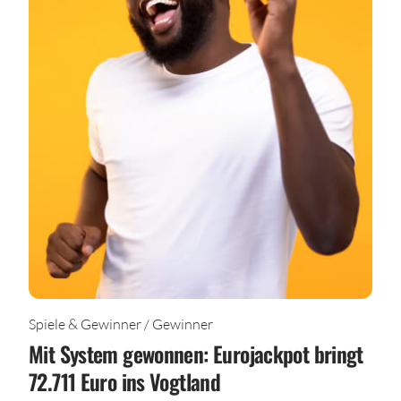
Spiele & Gewinner / Gewinner
Mit System gewonnen: Eurojackpot bringt
72.711 Euro ins Vogtland