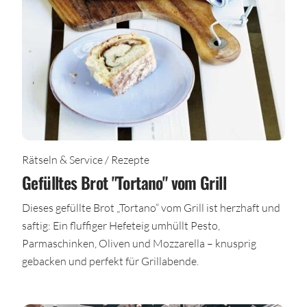
Rätseln & Service / Rezepte
Gefülltes Brot "Tortano" vom Grill
Dieses gefüllte Brot „Tortano“ vom Grill ist herzhaft und
saftig: Ein fluffiger Hefeteig umhüllt Pesto,
Parmaschinken, Oliven und Mozzarella – knusprig
gebacken und perfekt für Grillabende.