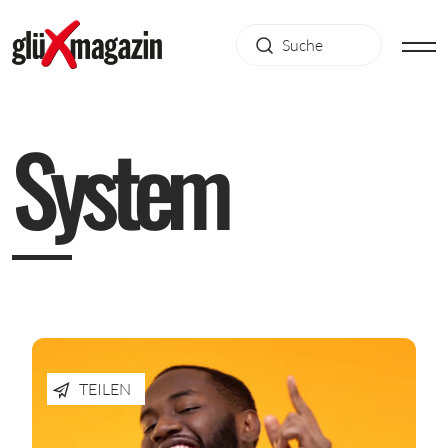
S
y
s
t
e
m
TEILEN