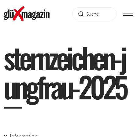
s
t
e
r
n
z
e
i
c
h
e
n
-
j
u
n
g
f
r
a
u
-
2
0
2
5
Information