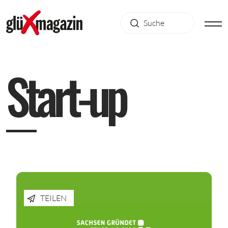
S
t
a
r
t
-
u
p
TEILEN