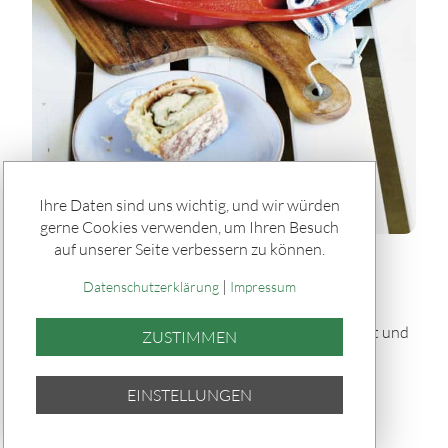
Ihre Daten sind uns wichtig, und wir würden
gerne Cookies verwenden, um Ihren Besuch
auf unserer Seite verbessern zu können.
Rätseln & Service / Rezepte
|
Gefülltes Brot "Tortano" vom Grill
Datenschutzerklärung
Impressum
Dieses gefüllte Brot „Tortano“ vom Grill ist herzhaft und
ZUSTIMMEN
saftig: Ein fluffiger Hefeteig umhüllt Pesto,
Parmaschinken, Oliven und Mozzarella – knusprig
EINSTELLUNGEN
gebacken und perfekt für Grillabende.