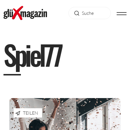
S
p
i
e
l
7
7
TEILEN