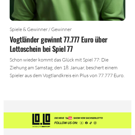
Spiele & Gewinner / Gewinner
Vogtländer gewinnt 77.777 Euro über
Lottoschein bei Spiel 77
Schon wieder kommt das Glück mit Spiel 77: Die
Ziehung am Samstag, den 18. Januar, beschert einem
Spieler aus dem Vogtlandkreis ein Plus von 77.777 Euro.