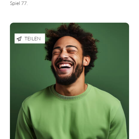
Spiel 77.
TEILEN