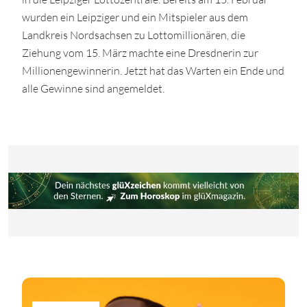
wurden ein Leipziger und ein Mitspieler aus dem
Landkreis Nordsachsen zu Lottomillionären, die
Ziehung vom 15. März machte eine Dresdnerin zur
Millionengewinnerin. Jetzt hat das Warten ein Ende und
alle Gewinne sind angemeldet.