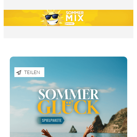
TEILEN