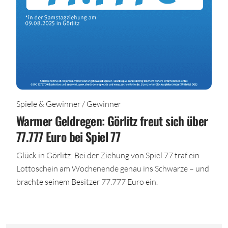
Spiele & Gewinner / Gewinner
Warmer Geldregen: Görlitz freut sich über
77.777 Euro bei Spiel 77
Glück in Görlitz: Bei der Ziehung von Spiel 77 traf ein
Lottoschein am Wochenende genau ins Schwarze – und
brachte seinem Besitzer 77.777 Euro ein.