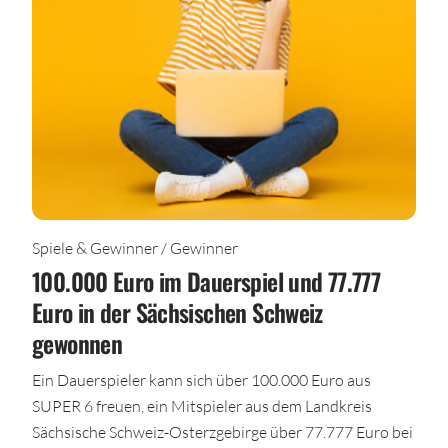
Spiele & Gewinner / Gewinner
100.000 Euro im Dauerspiel und 77.777
Euro in der Sächsischen Schweiz
gewonnen
Ein Dauerspieler kann sich über 100.000 Euro aus
SUPER 6 freuen, ein Mitspieler aus dem Landkreis
Sächsische Schweiz-Osterzgebirge über 77.777 Euro bei