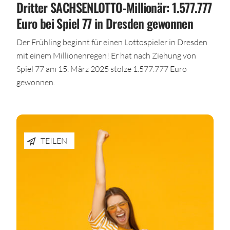
Dritter SACHSENLOTTO-Millionär: 1.577.777
Euro bei Spiel 77 in Dresden gewonnen
Der Frühling beginnt für einen Lottospieler in Dresden
mit einem Millionenregen! Er hat nach Ziehung von
Spiel 77 am 15. März 2025 stolze 1.577.777 Euro
gewonnen.
TEILEN