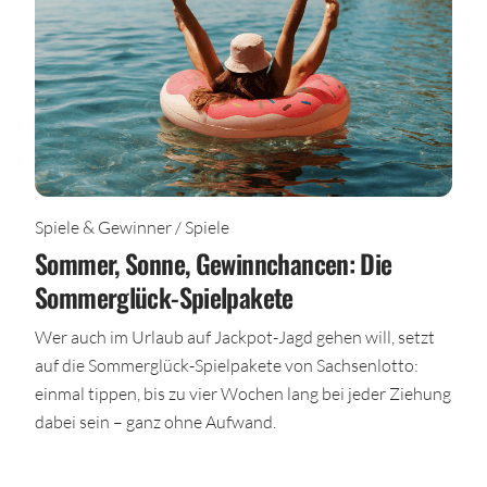
Spiele & Gewinner / Spiele
Sommer, Sonne, Gewinnchancen: Die
Sommerglück-Spielpakete
Wer auch im Urlaub auf Jackpot-Jagd gehen will, setzt
auf die Sommerglück-Spielpakete von Sachsenlotto:
einmal tippen, bis zu vier Wochen lang bei jeder Ziehung
dabei sein – ganz ohne Aufwand.