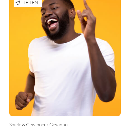
TEILEN
Spiele & Gewinner / Gewinner