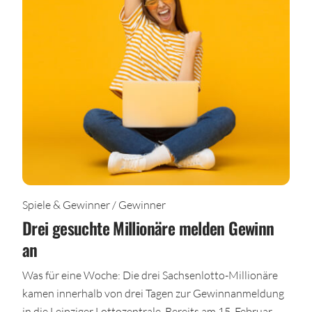
Spiele & Gewinner / Gewinner
Drei gesuchte Millionäre melden Gewinn
an
Was für eine Woche: Die drei Sachsenlotto-Millionäre
kamen innerhalb von drei Tagen zur Gewinnanmeldung
in die Leipziger Lottozentrale. Bereits am 15. Februar