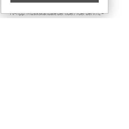
Juli bei RTL
TV-Tipp: Musikskandale der 80er/90er bei RTL –
Madonna, Manson, Milli Vanilli & mehr. 24.07.2026,
20:15 Uhr.
TEILEN