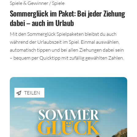
Spiele & Gewinner / Spiele
Sommerglück im Paket: Bei jeder Ziehung
dabei – auch im Urlaub
Mit den Sommerglück Spielpaketen bleibst du auch
während der Urlaubszeit im Spiel. Einmal auswählen,
automatisch tippen und bei allen Ziehungen dabei sein
– bequem per Quicktipp mit zufällig gewählten Zahlen.
TEILEN