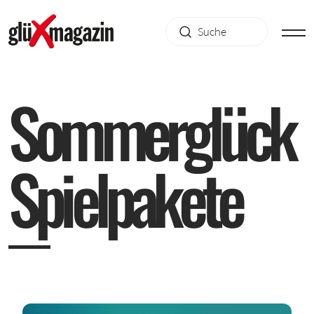
S
o
m
m
e
r
g
l
ü
c
k
S
p
i
e
l
p
a
k
e
t
e