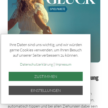
Ihre Daten sind uns wichtig, und wir würden
gerne Cookies verwenden, um Ihren Besuch
auf unserer Seite verbessern zu können.
|
Datenschutzerklärung
Impressum
Spiele & Gewinner / Spiele
Sommerglück im Paket: Bei jeder Ziehung
ZUSTIMMEN
dabei – auch im Urlaub
EINSTELLUNGEN
Mit den Sommerglück Spielpaketen bleibst du auch
während der Urlaubszeit im Spiel. Einmal auswählen,
automatisch tippen und bei allen Ziehungen dabei sein