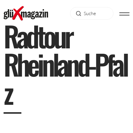
R
a
d
t
o
u
r
R
h
e
i
n
l
a
n
d
-
P
f
a
l
z