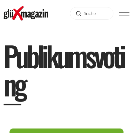
P
u
b
l
i
k
u
m
s
v
o
t
i
n
g