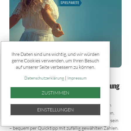
Ihre Daten sind uns wichtig, und wir würden
gerne Cookies verwenden, um Ihren Besuch
auf unserer Seite verbessern zu können.
Spiele & Gewinner / Spiele
|
Datenschutzerklärung
Impressum
Sommerglück im Paket: Bei jeder Ziehung
dabei – auch im Urlaub
ZUSTIMMEN
Mit den Sommerglück Spielpaketen bleibst du auch
EINSTELLUNGEN
während der Urlaubszeit im Spiel. Einmal auswählen,
automatisch tippen und bei allen Ziehungen dabei sein
– bequem per Quicktipp mit zufällig gewählten Zahlen.