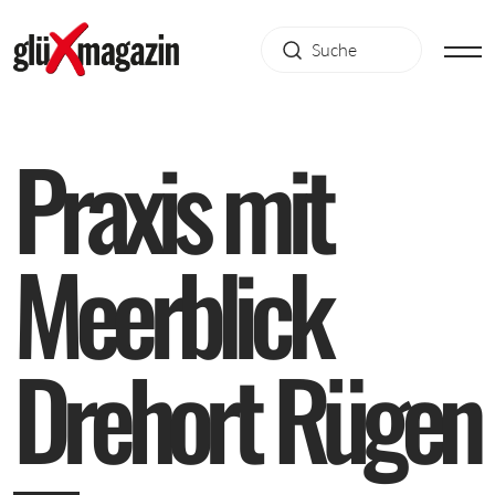
P
r
a
x
i
s
m
i
t
M
e
e
r
b
l
i
c
k
D
r
e
h
o
r
t
R
ü
g
e
n