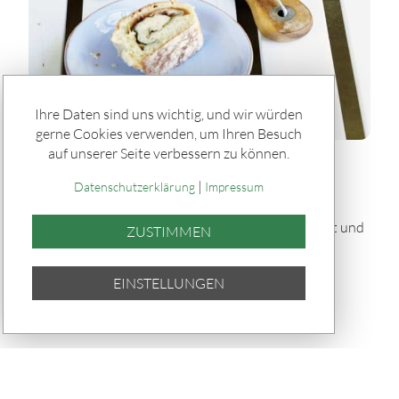
Ihre Daten sind uns wichtig, und wir würden
gerne Cookies verwenden, um Ihren Besuch
auf unserer Seite verbessern zu können.
Rätseln & Service / Rezepte
|
Gefülltes Brot "Tortano" vom Grill
Datenschutzerklärung
Impressum
Dieses gefüllte Brot „Tortano“ vom Grill ist herzhaft und
ZUSTIMMEN
saftig: Ein fluffiger Hefeteig umhüllt Pesto,
Parmaschinken, Oliven und Mozzarella – knusprig
EINSTELLUNGEN
gebacken und perfekt für Grillabende.
TEILEN