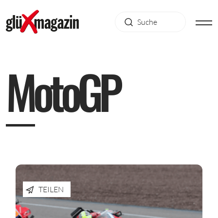
M
o
t
o
G
P
TEILEN