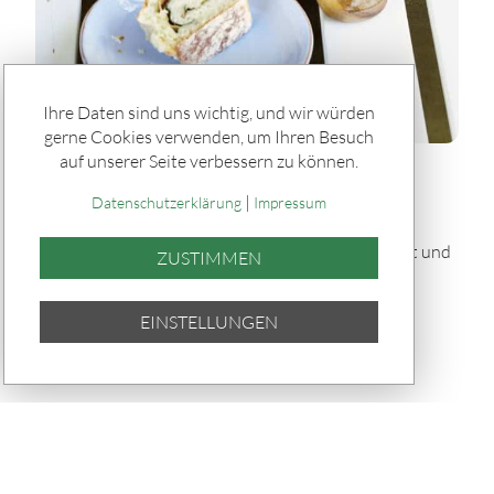
Ihre Daten sind uns wichtig, und wir würden
gerne Cookies verwenden, um Ihren Besuch
auf unserer Seite verbessern zu können.
Rätseln & Service / Rezepte
|
Gefülltes Brot "Tortano" vom Grill
Datenschutzerklärung
Impressum
Dieses gefüllte Brot „Tortano“ vom Grill ist herzhaft und
ZUSTIMMEN
saftig: Ein fluffiger Hefeteig umhüllt Pesto,
Parmaschinken, Oliven und Mozzarella – knusprig
EINSTELLUNGEN
gebacken und perfekt für Grillabende.
TEILEN