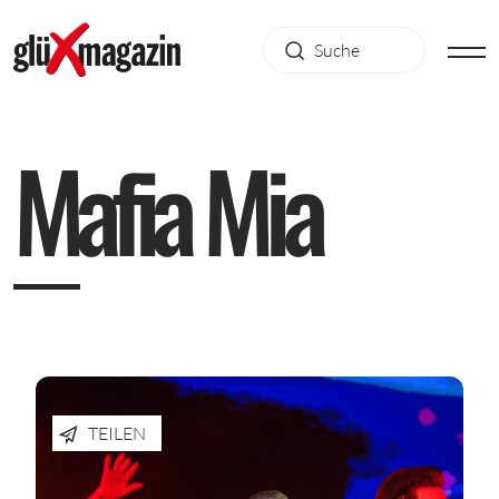
M
a
f
i
a
M
i
a
TEILEN