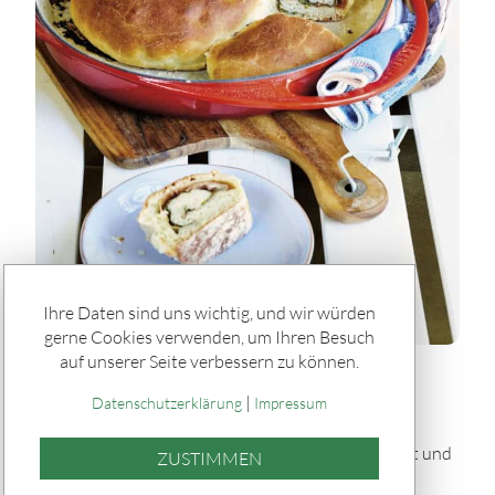
Ihre Daten sind uns wichtig, und wir würden
gerne Cookies verwenden, um Ihren Besuch
auf unserer Seite verbessern zu können.
Rätseln & Service / Rezepte
|
Gefülltes Brot "Tortano" vom Grill
Datenschutzerklärung
Impressum
Dieses gefüllte Brot „Tortano“ vom Grill ist herzhaft und
ZUSTIMMEN
saftig: Ein fluffiger Hefeteig umhüllt Pesto,