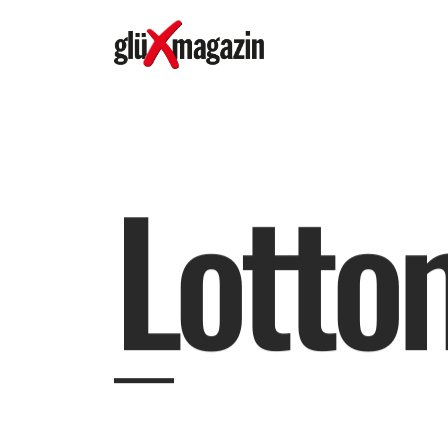
L
o
t
t
o