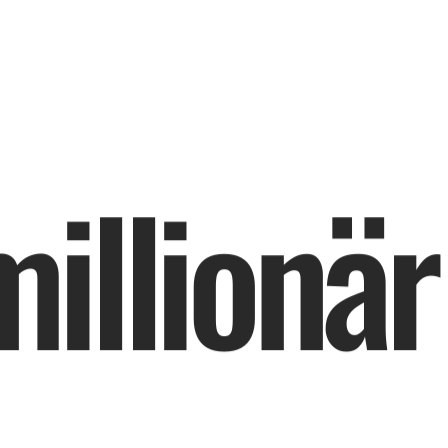
m
i
l
l
i
o
n
ä
r