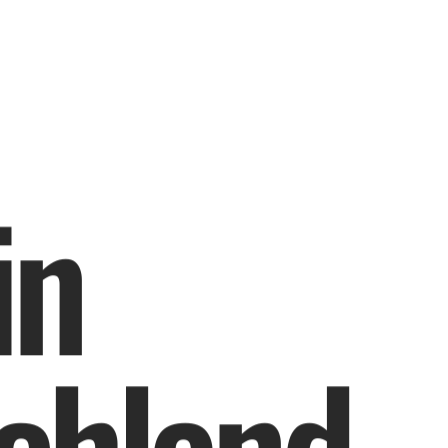
i
n
c
h
l
a
n
d