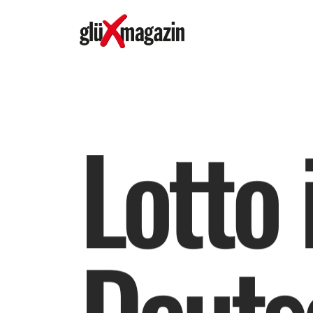
L
o
t
t
o
D
e
u
t
s