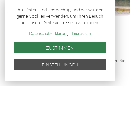
Ihre Daten sind uns wichtig, und wir würden
gerne Cookies verwenden, um Ihren Besuch
auf unserer Seite verbessern zu können.
Rätseln & Service / Ratgeber
Hygge, Hotdogs & ein Haufen
|
Datenschutzerklärung
Impressum
Glück
ZUSTIMMEN
Kopenhagen ist 2026 wieder die
lebenswerteste Stadt der Welt. Erfahren Sie,
EINSTELLUNGEN
wie Hygge, Glücksmuseum und
Lebensqualität zusammenhängen.
TEILEN