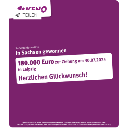
TEILEN