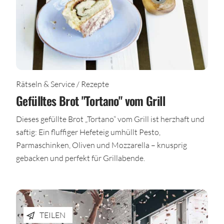
Rätseln & Service / Rezepte
Gefülltes Brot "Tortano" vom Grill
Dieses gefüllte Brot „Tortano“ vom Grill ist herzhaft und
saftig: Ein fluffiger Hefeteig umhüllt Pesto,
Parmaschinken, Oliven und Mozzarella – knusprig
gebacken und perfekt für Grillabende.
TEILEN