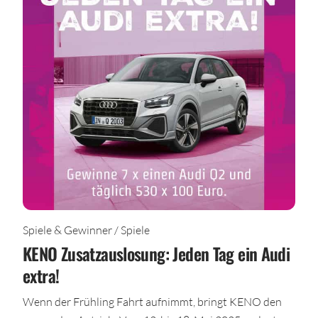
Spiele & Gewinner / Spiele
KENO Zusatzauslosung: Jeden Tag ein Audi
extra!
Wenn der Frühling Fahrt aufnimmt, bringt KENO den