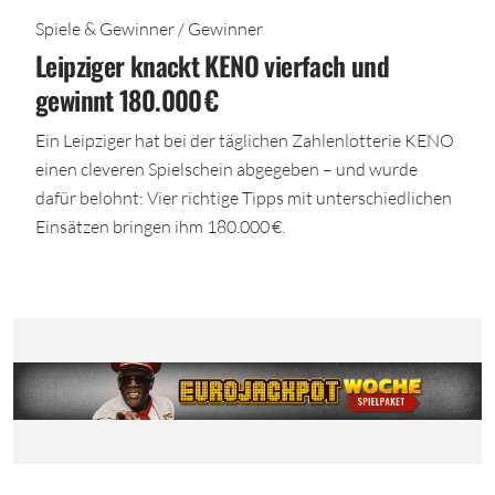
Spiele & Gewinner / Gewinner
Leipziger knackt KENO vierfach und
gewinnt 180.000 €
Ein Leipziger hat bei der täglichen Zahlenlotterie KENO
einen cleveren Spielschein abgegeben – und wurde
dafür belohnt: Vier richtige Tipps mit unterschiedlichen
Einsätzen bringen ihm 180.000 €.