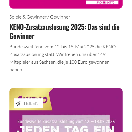
Spiele & Gewinner / Gewinner
KENO-Zusatzauslosung 2025: Das sind die
Gewinner
Bundesweit fand vom 12. bis 18. Mai 2025 die KENO-
Zusatzauslosung statt. Wir freuen uns über 149
Mitspieler aus Sachsen, die je 100 Euro gewonnen
haben.
TEILEN