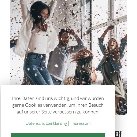
Ihre Daten sind uns wichtig, und wir würden
gerne Cookies verwenden, um Ihren Besuch
auf unserer Seite verbessern zu können.
|
Spiele & Gewinner / Gewinner
Datenschutzerklärung
Impressum
SACHSENLOTTO-Gewinner der Woche: Elf