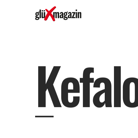
K
e
f
a
l