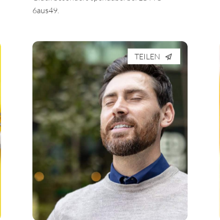
Glück besonders spendabel bei LOTTO
6aus49.
TEILEN