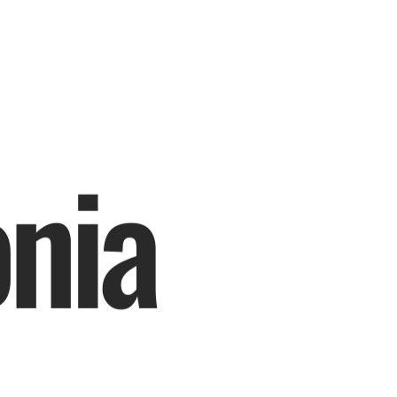
o
n
i
a