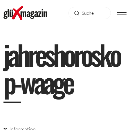
j
a
h
r
e
s
h
o
r
o
s
k
o
p
-
w
a
a
g
e
Information