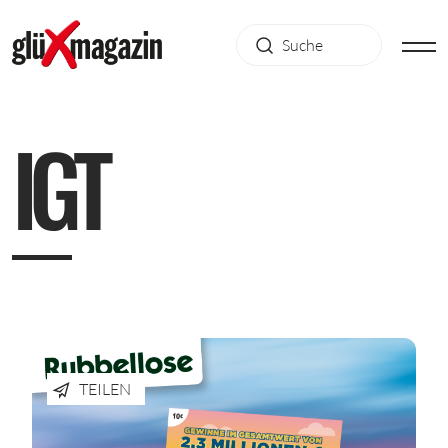
I
G
T
TEILEN