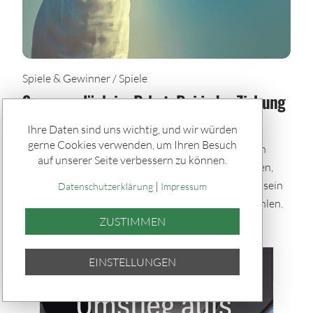
Spiele & Gewinner / Spiele
Sommerglück im Paket: Bei jeder Ziehung
dabei – auch im Urlaub
Ihre Daten sind uns wichtig, und wir würden
gerne Cookies verwenden, um Ihren Besuch
Mit den Sommerglück Spielpaketen bleibst du auch
auf unserer Seite verbessern zu können.
während der Urlaubszeit im Spiel. Einmal auswählen,
automatisch tippen und bei allen Ziehungen dabei sein
|
Datenschutzerklärung
Impressum
– bequem per Quicktipp mit zufällig gewählten Zahlen.
ZUSTIMMEN
EINSTELLUNGEN
TEILEN