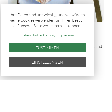
Ihre Daten sind uns wichtig, und wir würden
gerne Cookies verwenden, um Ihren Besuch
auf unserer Seite verbessern zu können.
Rätseln & Service / Rezepte
|
Gefülltes Brot "Tortano" vom Grill
Datenschutzerklärung
Impressum
Dieses gefüllte Brot „Tortano“ vom Grill ist herzhaft und
ZUSTIMMEN
saftig: Ein fluffiger Hefeteig umhüllt Pesto,
Parmaschinken, Oliven und Mozzarella – knusprig
EINSTELLUNGEN
gebacken und perfekt für Grillabende.
TEILEN