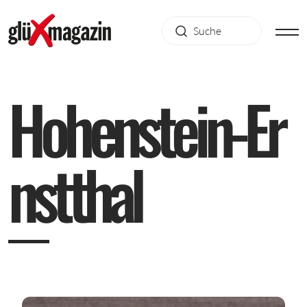
H
o
h
e
n
s
t
e
i
n
-
E
r
n
s
t
t
h
a
l