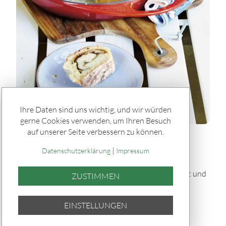
Ihre Daten sind uns wichtig, und wir würden
gerne Cookies verwenden, um Ihren Besuch
auf unserer Seite verbessern zu können.
Rätseln & Service / Rezepte
|
Gefülltes Brot "Tortano" vom Grill
Datenschutzerklärung
Impressum
Dieses gefüllte Brot „Tortano“ vom Grill ist herzhaft und
ZUSTIMMEN
saftig: Ein fluffiger Hefeteig umhüllt Pesto,
Parmaschinken, Oliven und Mozzarella – knusprig
EINSTELLUNGEN
gebacken und perfekt für Grillabende.