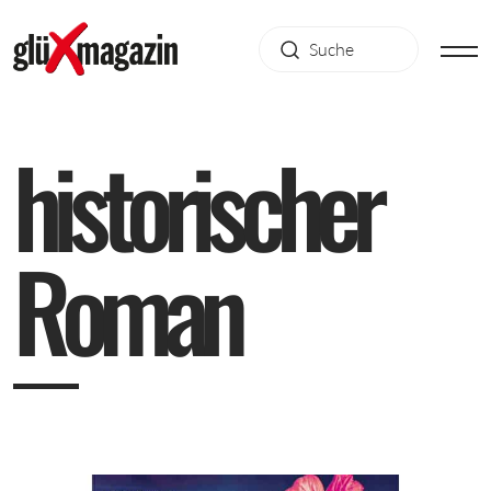
h
i
s
t
o
r
i
s
c
h
e
r
R
o
m
a
n