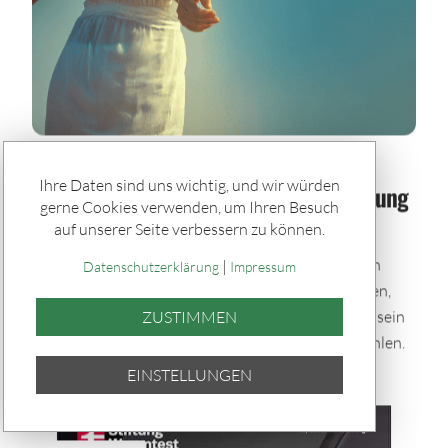
Spiele & Gewinner / Spiele
Ihre Daten sind uns wichtig, und wir würden
Sommerglück im Paket: Bei jeder Ziehung
gerne Cookies verwenden, um Ihren Besuch
dabei – auch im Urlaub
auf unserer Seite verbessern zu können.
Mit den Sommerglück Spielpaketen bleibst du auch
|
Datenschutzerklärung
Impressum
während der Urlaubszeit im Spiel. Einmal auswählen,
automatisch tippen und bei allen Ziehungen dabei sein
ZUSTIMMEN
– bequem per Quicktipp mit zufällig gewählten Zahlen.
EINSTELLUNGEN