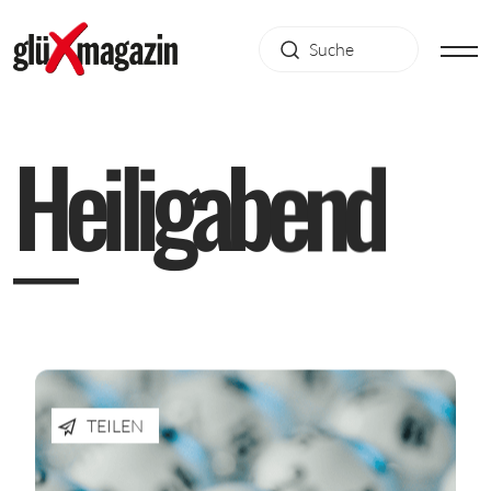
H
e
i
l
i
g
a
b
e
n
d
TEILEN