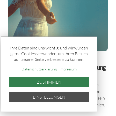
Ihre Daten sind uns wichtig, und wir würden
gerne Cookies verwenden, um Ihren Besuch
Spiele & Gewinner / Spiele
auf unserer Seite verbessern zu können.
Sommerglück im Paket: Bei jeder Ziehung
|
Datenschutzerklärung
Impressum
dabei – auch im Urlaub
ZUSTIMMEN
Mit den Sommerglück Spielpaketen bleibst du auch
während der Urlaubszeit im Spiel. Einmal auswählen,
EINSTELLUNGEN
automatisch tippen und bei allen Ziehungen dabei sein
– bequem per Quicktipp mit zufällig gewählten Zahlen.