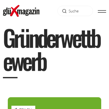
G
r
ü
n
d
e
r
w
e
t
t
b
e
w
e
r
b