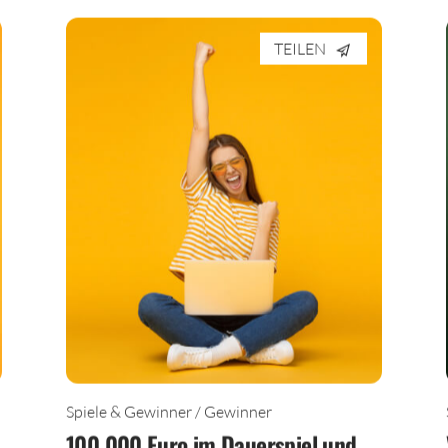
TEILEN
Spiele & Gewinner / Gewinner
100.000 Euro im Dauerspiel und