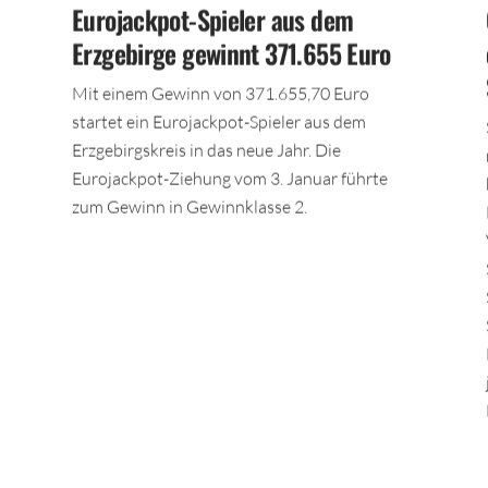
Eurojackpot-Spieler aus dem
Erzgebirge gewinnt 371.655 Euro
Mit einem Gewinn von 371.655,70 Euro
startet ein Eurojackpot-Spieler aus dem
Erzgebirgskreis in das neue Jahr. Die
Eurojackpot-Ziehung vom 3. Januar führte
zum Gewinn in Gewinnklasse 2.