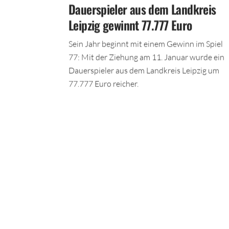
Dauerspieler aus dem Landkreis
Leipzig gewinnt 77.777 Euro
Sein Jahr beginnt mit einem Gewinn im Spiel
77: Mit der Ziehung am 11. Januar wurde ein
Dauerspieler aus dem Landkreis Leipzig um
77.777 Euro reicher.