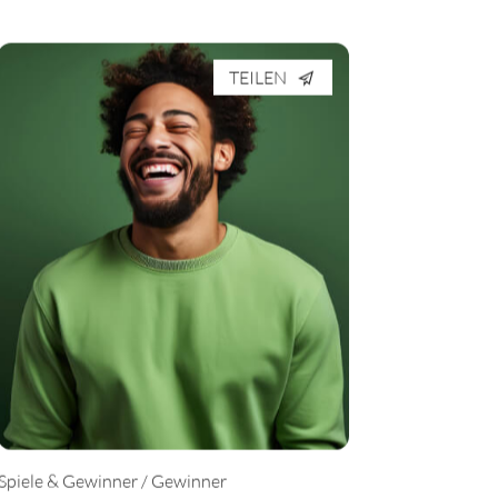
TEILEN
Spiele & Gewinner / Gewinner