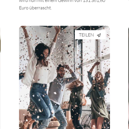
wird nun mit einem Gewinn von 131.361,80
Euro überrascht.
TEILEN