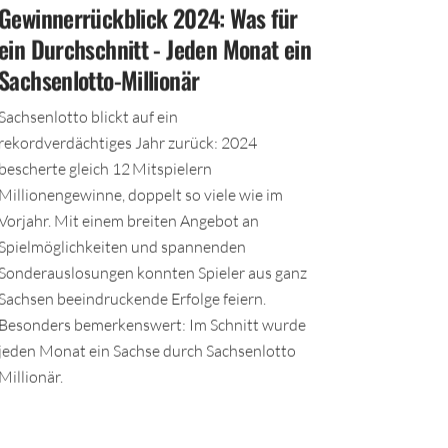
Gewinnerrückblick 2024: Was für
ein Durchschnitt - Jeden Monat ein
Sachsenlotto-Millionär
Sachsenlotto blickt auf ein
rekordverdächtiges Jahr zurück: 2024
bescherte gleich 12 Mitspielern
Millionengewinne, doppelt so viele wie im
Vorjahr. Mit einem breiten Angebot an
Spielmöglichkeiten und spannenden
Sonderauslosungen konnten Spieler aus ganz
Sachsen beeindruckende Erfolge feiern.
Besonders bemerkenswert: Im Schnitt wurde
jeden Monat ein Sachse durch Sachsenlotto
Millionär.