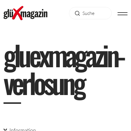
g
l
u
e
x
m
a
g
a
z
i
n
-
v
e
r
l
o
s
u
n
g
Information