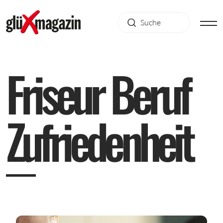
F
r
i
s
e
u
r
B
e
r
u
f
Z
u
f
r
i
e
d
e
n
h
e
i
t