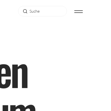
e
n
u
m