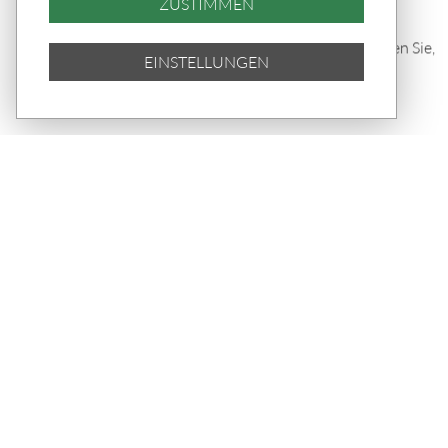
ZUSTIMMEN
Kopenhagen ist 2026 wieder die
lebenswerteste Stadt der Welt. Erfahren Sie,
EINSTELLUNGEN
wie Hygge, Glücksmuseum und
Lebensqualität zusammenhängen.
TEILEN