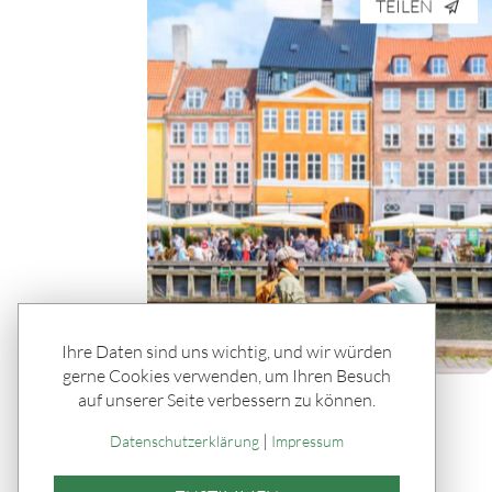
TEILEN
Ihre Daten sind uns wichtig, und wir würden
gerne Cookies verwenden, um Ihren Besuch
auf unserer Seite verbessern zu können.
Rätseln & Service / Ratgeber
Hygge, Hotdogs & ein Haufen
|
Datenschutzerklärung
Impressum
Glück