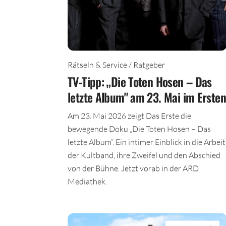
Rätseln & Service / Ratgeber
TV-Tipp: „Die Toten Hosen – Das
letzte Album" am 23. Mai im Ersten
Am 23. Mai 2026 zeigt Das Erste die
bewegende Doku „Die Toten Hosen – Das
letzte Album“. Ein intimer Einblick in die Arbeit
der Kultband, ihre Zweifel und den Abschied
von der Bühne. Jetzt vorab in der ARD
Mediathek.