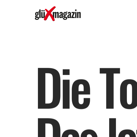
D
i
e
T
D
a
s
l
e