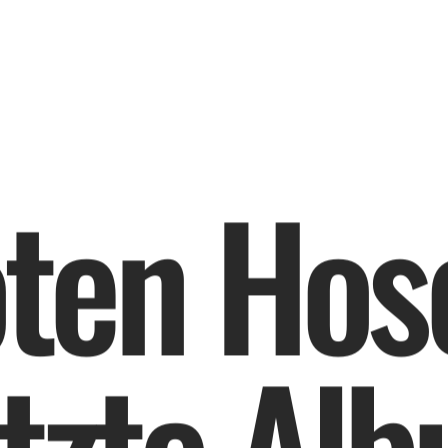
o
t
e
n
H
o
s
t
z
t
e
A
l
b