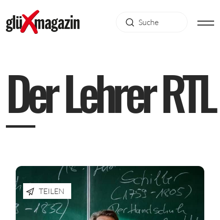
D
e
r
L
e
h
r
e
r
R
T
L
TEILEN