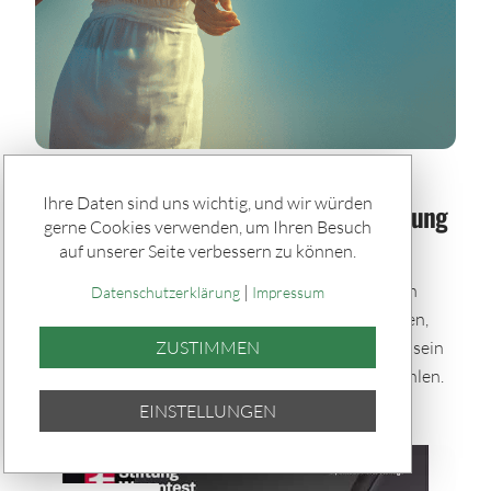
Spiele & Gewinner / Spiele
Ihre Daten sind uns wichtig, und wir würden
Sommerglück im Paket: Bei jeder Ziehung
gerne Cookies verwenden, um Ihren Besuch
dabei – auch im Urlaub
auf unserer Seite verbessern zu können.
Mit den Sommerglück Spielpaketen bleibst du auch
|
Datenschutzerklärung
Impressum
während der Urlaubszeit im Spiel. Einmal auswählen,
automatisch tippen und bei allen Ziehungen dabei sein
ZUSTIMMEN
– bequem per Quicktipp mit zufällig gewählten Zahlen.
EINSTELLUNGEN