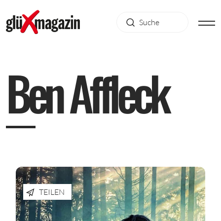
B
e
n
A
f
f
l
e
c
k
TEILEN