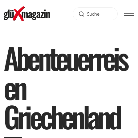
A
b
e
n
t
e
u
e
r
r
e
i
s
e
n
G
r
i
e
c
h
e
n
l
a
n
d