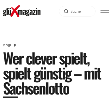
SPIELE
W
e
r
c
l
e
v
e
r
s
p
i
e
l
t
,
s
p
i
e
l
t
g
ü
n
s
t
i
g
–
m
i
t
S
a
c
h
s
e
n
l
o
t
t
o