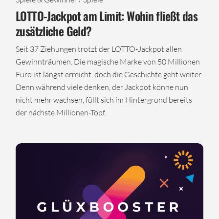
LOTTO-Jackpot am Limit: Wohin fließt das
zusätzliche Geld?
Seit 37 Ziehungen trotzt der LOTTO-Jackpot allen
Gewinnträumen. Die magische Marke von 50 Millionen
Euro ist längst erreicht, doch die Geschichte geht weiter.
Denn während viele denken, der Jackpot könne nun
nicht mehr wachsen, füllt sich im Hintergrund bereits
der nächste Millionen-Topf.