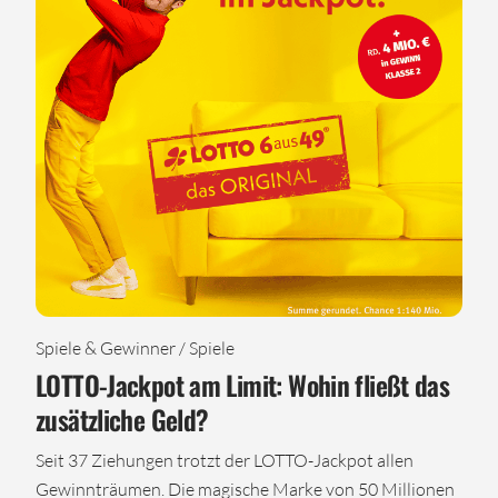
Spiele & Gewinner / Spiele
LOTTO-Jackpot am Limit: Wohin fließt das
zusätzliche Geld?
Seit 37 Ziehungen trotzt der LOTTO-Jackpot allen
Gewinnträumen. Die magische Marke von 50 Millionen