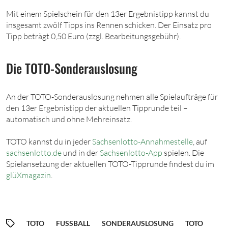
Mit einem Spielschein für den 13er Ergebnistipp kannst du
insgesamt zwölf Tipps ins Rennen schicken. Der Einsatz pro
Tipp beträgt 0,50 Euro (zzgl. Bearbeitungsgebühr).
Die TOTO-Sonderauslosung
An der TOTO-Sonderauslosung nehmen alle Spielaufträge für
den 13er Ergebnistipp der aktuellen Tipprunde teil –
automatisch und ohne Mehreinsatz.
TOTO kannst du in jeder
Sachsenlotto-Annahmestelle
, auf
sachsenlotto.de
und in der
Sachsenlotto-App
spielen. Die
Spielansetzung der aktuellen TOTO-Tipprunde findest du im
glüXmagazin
.
TOTO
FUSSBALL
SONDERAUSLOSUNG
TOTO