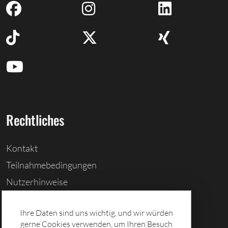
Rechtliches
Kontakt
Teilnahmebedingungen
Nutzerhinweise
Barrierefreiheitserklärung
Ihre Daten sind uns wichtig, und wir würden
Cookies löschen
gerne Cookies verwenden, um Ihren Besuch