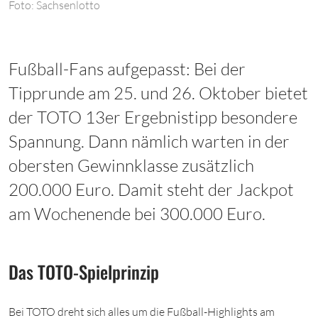
Foto: Sachsenlotto
Fußball-Fans aufgepasst: Bei der
Tipprunde am 25. und 26. Oktober bietet
der TOTO 13er Ergebnistipp besondere
Spannung. Dann nämlich warten in der
obersten Gewinnklasse zusätzlich
200.000 Euro. Damit steht der Jackpot
am Wochenende bei 300.000 Euro.
Das TOTO-Spielprinzip
Bei TOTO dreht sich alles um die Fußball-Highlights am