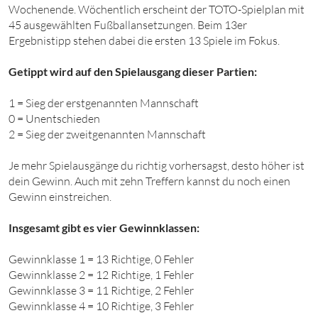
Wochenende. Wöchentlich erscheint der TOTO-Spielplan mit
45 ausgewählten Fußballansetzungen. Beim 13er
Ergebnistipp stehen dabei die ersten 13 Spiele im Fokus.
Getippt wird auf den Spielausgang dieser Partien:
1 = Sieg der erstgenannten Mannschaft
0 = Unentschieden
2 = Sieg der zweitgenannten Mannschaft
Je mehr Spielausgänge du richtig vorhersagst, desto höher ist
dein Gewinn. Auch mit zehn Treffern kannst du noch einen
Gewinn einstreichen.
Insgesamt gibt es vier Gewinnklassen:
Gewinnklasse 1 = 13 Richtige, 0 Fehler
Gewinnklasse 2 = 12 Richtige, 1 Fehler
Gewinnklasse 3 = 11 Richtige, 2 Fehler
Gewinnklasse 4 = 10 Richtige, 3 Fehler