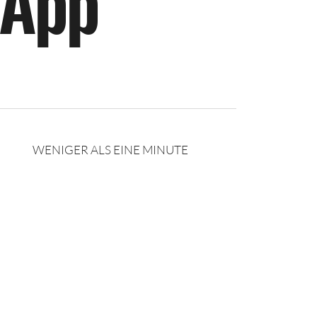
A
p
p
WENIGER ALS EINE MINUTE