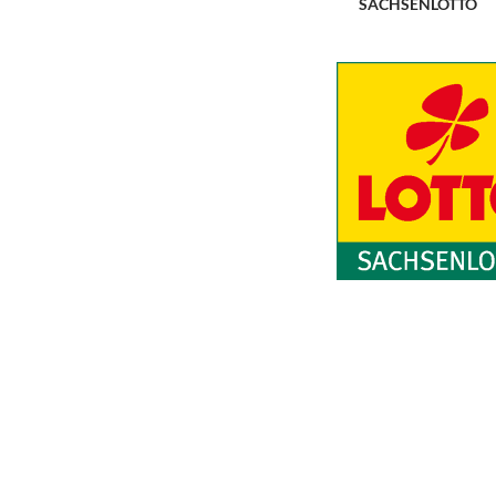
SACHSENLOTTO