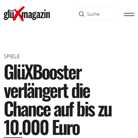
SPIELE
G
l
ü
X
B
o
o
s
t
e
r
v
e
r
l
ä
n
g
e
r
t
d
i
e
C
h
a
n
c
e
a
u
f
b
i
s
z
u
1
0
.
0
0
0
E
u
r
o