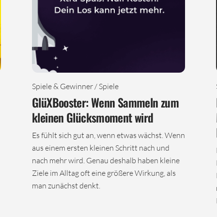
Spiele & Gewinner / Spiele
GlüXBooster: Wenn Sammeln zum
kleinen Glücksmoment wird
Es fühlt sich gut an, wenn etwas wächst. Wenn
aus einem ersten kleinen Schritt nach und
nach mehr wird. Genau deshalb haben kleine
Ziele im Alltag oft eine größere Wirkung, als
man zunächst denkt.