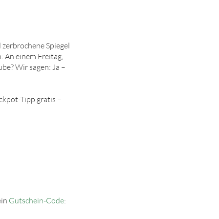
nd zerbrochene Spiegel
n: An einem Freitag,
ube? Wir sagen: Ja –
ckpot-Tipp gratis –
ein
Gutschein-Code
: