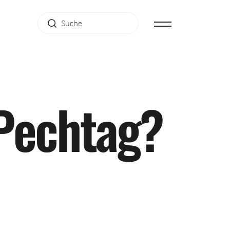
P
e
c
h
t
a
g
?