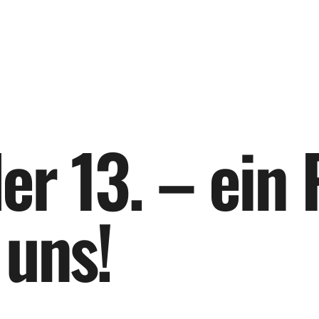
d
e
r
1
3
.
–
e
i
n
u
n
s
!