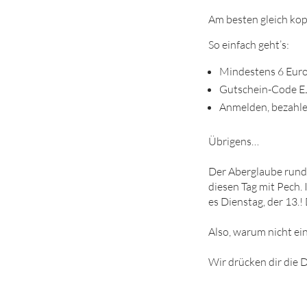
Am besten gleich kop
So einfach geht’s:
Mindestens 6 Euro
Gutschein-Code E
Anmelden, bezahl
Übrigens…
Der Aberglaube rund u
diesen Tag mit Pech. I
es Dienstag, der 13.!
Also, warum nicht e
Wir drücken dir die