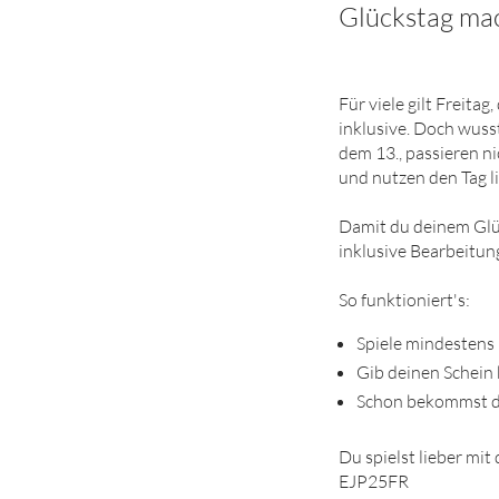
Glückstag mac
Für viele gilt Freita
inklusive. Doch wusst
dem 13., passieren ni
und nutzen den Tag li
Damit du deinem Glüc
inklusive Bearbeitu
So funktioniert's:
Spiele mindestens 
Gib deinen Schein 
Schon bekommst du
Du spielst lieber mit
EJP25FR