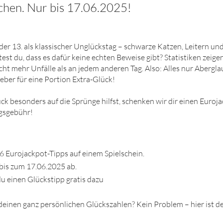
hen. Nur bis 17.06.2025!
g, der 13. als klassischer Unglückstag – schwarze Katzen, Leitern u
est du, dass es dafür keine echten Beweise gibt? Statistiken zeige
cht mehr Unfälle als an jedem anderen Tag. Also: Alles nur Abergla
eber für eine Portion Extra-Glück!
k besonders auf die Sprünge hilfst, schenken wir dir einen Euroja
ngsgebühr!
6 Eurojackpot-Tipps auf einem Spielschein.
bis zum 17.06.2025 ab.
 einen Glückstipp gratis dazu
 deinen ganz persönlichen Glückszahlen? Kein Problem – hier ist d