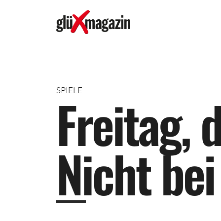
SPIELE
F
r
e
i
t
a
g
,
N
i
c
h
t
b
e
i