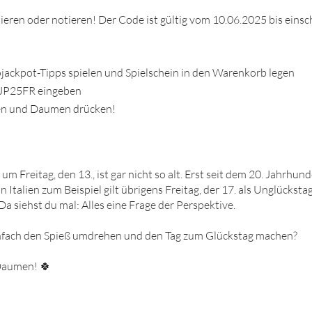
ieren oder notieren! Der Code ist gültig vom 10.06.2025 bis einsc
jackpot-Tipps spielen und Spielschein in den Warenkorb legen
JP25FR eingeben
en und Daumen drücken!
m Freitag, den 13., ist gar nicht so alt. Erst seit dem 20. Jahrhun
n Italien zum Beispiel gilt übrigens Freitag, der 17. als Unglücksta
 Da siehst du mal: Alles eine Frage der Perspektive.
infach den Spieß umdrehen und den Tag zum Glückstag machen?
 Daumen! 🍀