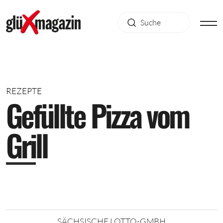
REZEPTE
G
e
f
ü
l
l
t
e
P
i
z
z
a
v
o
m
G
r
i
l
l
SÄCHSISCHE LOTTO-GMBH