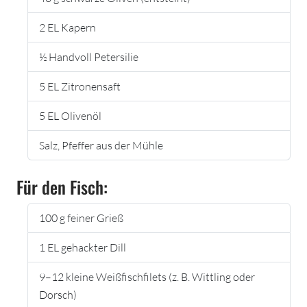
2 EL Kapern
½ Handvoll Petersilie
5 EL Zitronensaft
5 EL Olivenöl
Salz, Pfeffer aus der Mühle
Für den Fisch:
100 g feiner Grieß
1 EL gehackter Dill
9–12 kleine Weißfischfilets (z. B. Wittling oder
Dorsch)