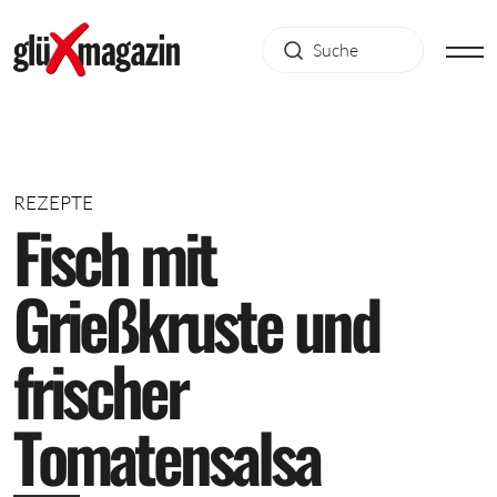
REZEPTE
F
i
s
c
h
m
i
t
G
r
i
e
ß
k
r
u
s
t
e
u
n
d
f
r
i
s
c
h
e
r
T
o
m
a
t
e
n
s
a
l
s
a