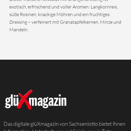
exotisch, erfrischend und voller Aromen: Langkornreis,
süße Rosinen, knackige Möhren und ein fruchtiges
Dressing – verfeinert mit Granatapfelkernen, Minze und
Mandeln.
Das digitale glüXmagazin von Sachsenlotto bietet Ihnen