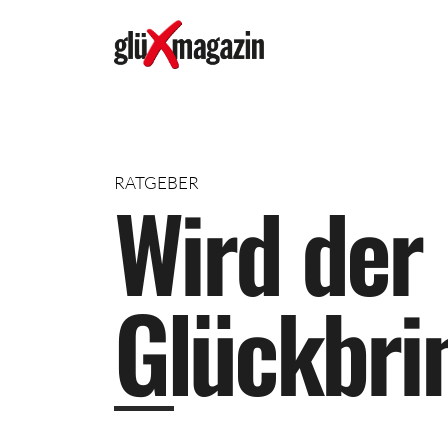
RATGEBER
W
i
r
d
d
e
r
G
l
ü
c
k
b
r
i