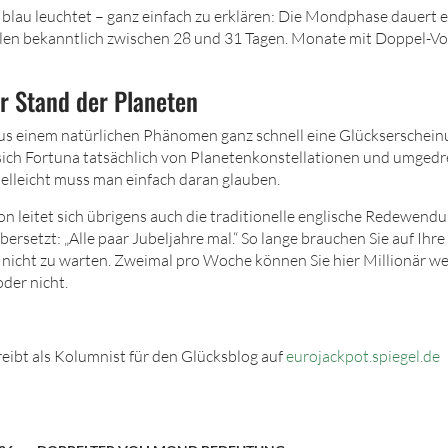
 blau leuchtet – ganz einfach zu erklären: Die Mondphase dauert e
en bekanntlich zwischen 28 und 31 Tagen. Monate mit Doppel-Vo
r Stand der Planeten
s einem natürlichen Phänomen ganz schnell eine Glückserschein
sich Fortuna tatsächlich von Planetenkonstellationen und umge
ielleicht muss man einfach daran glauben.
n leitet sich übrigens auch die traditionelle englische Redewendun
bersetzt: „Alle paar Jubeljahre mal.“ So lange brauchen Sie auf Ihr
 nicht zu warten. Zweimal pro Woche können Sie hier Millionär we
der nicht.
reibt als Kolumnist für den Glücksblog auf
eurojackpot.spiegel.de