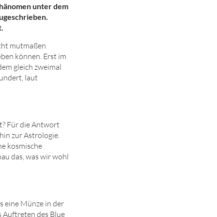
 Phänomen unter dem
zugeschrieben.
.
eicht mutmaßen
eben können. Erst im
 dem gleich zweimal
undert, laut
t? Für die Antwort
in zur Astrologie.
ine kosmische
au das, was wir wohl
s eine Münze in der
s Auftreten des Blue