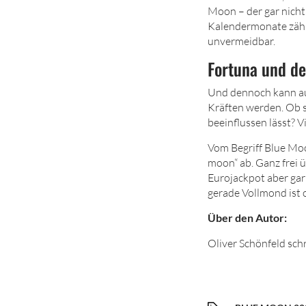
Moon – der gar nicht
Kalendermonate zähl
unvermeidbar.
Fortuna und de
Und dennoch kann au
Kräften werden. Ob 
beeinflussen lässt? V
Vom Begriff Blue Moo
moon“ ab. Ganz frei ü
Eurojackpot aber gar
gerade Vollmond ist o
Über den Autor:
Oliver Schönfeld sch