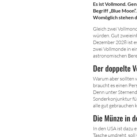
Es ist Vollmond. Ge
Begriff „Blue Moon“.
Womöglich stehen di
Gleich zwei Vollmond
würden. Gut zweieinh
Dezember 2028 ist es 
zwei Vollmonde in ein
astronomischen Bere
Der doppelte V
Warum aber sollten w
braucht es einen Per
Denn unter Sternende
Sonderkonjunktur für
alle gut gebrauchen 
Die Münze in d
In den USA ist dazu 
Tasche umdreht, soll