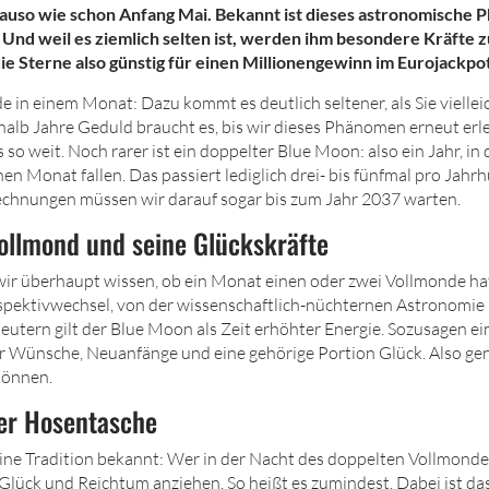
nauso wie schon Anfang Mai. Bekannt ist dieses astronomische
 Und weil es ziemlich selten ist, werden ihm besondere Kräfte 
e Sterne also günstig für einen Millionengewinn im Eurojackpot
e in einem Monat: Dazu kommt es deutlich seltener, als Sie viell
alb Jahre Geduld braucht es, bis wir dieses Phänomen erneut erl
so weit. Noch rarer ist ein doppelter Blue Moon: also ein Jahr, in
en Monat fallen. Das passiert lediglich drei- bis fünfmal pro Jahrh
chnungen müssen wir darauf sogar bis zum Jahr 2037 warten.
ollmond und seine Glückskräfte
ir überhaupt wissen, ob ein Monat einen oder zwei Vollmonde ha
spektivwechsel, von der wissenschaftlich-nüchternen Astronomie h
utern gilt der Blue Moon als Zeit erhöhter Energie. Sozusagen e
 Wünsche, Neuanfänge und eine gehörige Portion Glück. Also gen
können.
er Hosentasche
eine Tradition bekannt: Wer in der Nacht des doppelten Vollmonde
 Glück und Reichtum anziehen. So heißt es zumindest. Dabei ist da