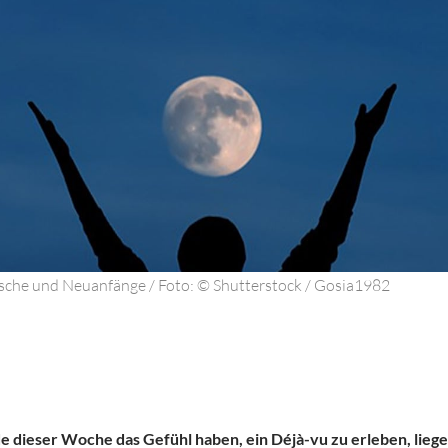
nsche und Neuanfänge / Foto: © Shutterstock / Gosia1982
 dieser Woche das Gefühl haben, ein Déjà-vu zu erleben, liegen