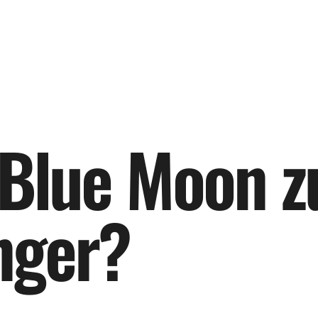
B
l
u
e
M
o
o
n
z
n
g
e
r
?