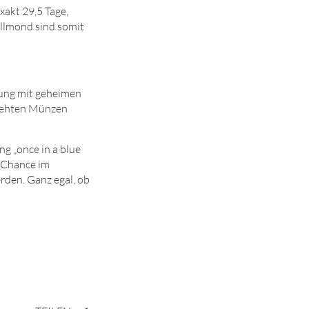
xakt 29,5 Tage,
llmond sind somit
ung mit geheimen
drehten Münzen
g „once in a blue
e Chance im
rden. Ganz egal, ob